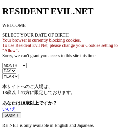
RESIDENT EVIL.NET
WELCOME
SELECT YOUR DATE OF BIRTH
Your browser is currently blocking cookies.
To use Resident Evil Net, please change your Cookies setting to
"Allow".
Sorry, we can't grant you access to this site this time.
本サイトへのご入場は、
18歳
以上の方に限定しております。
あなたは18歳以上ですか？
いいえ
RE NET is only available in English and Japanese.