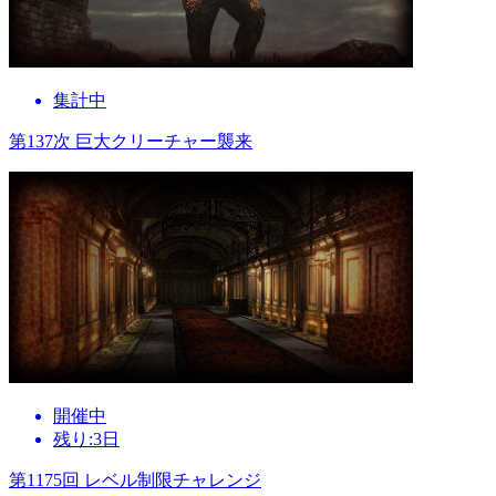
集計中
第137次 巨大クリーチャー襲来
開催中
残り:3日
第1175回 レベル制限チャレンジ