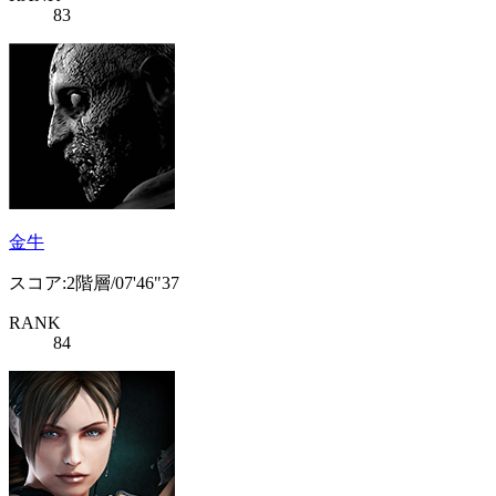
83
金牛
スコア:2階層/07'46"37
RANK
84