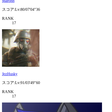
Marohh
スコア:Lv:80/07'04"36
RANK
17
JezHusky
スコア:Lv:91/03'49"60
RANK
17