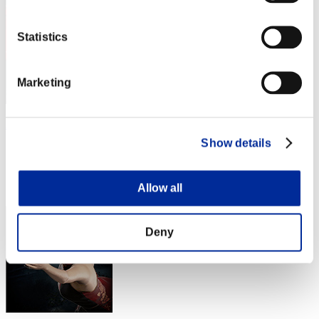
Statistics
Marketing
AdayltomGamer
Show details
スコア:Lv:70/08'31"27
RANK
Allow all
13
Deny