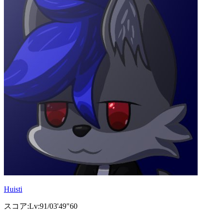
Huisti
スコア:Lv:91/03'49"60