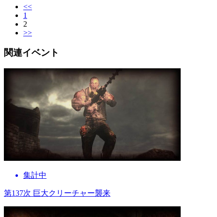
<<
1
2
>>
関連イベント
集計中
第137次 巨大クリーチャー襲来