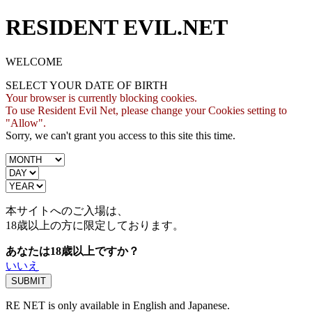
RESIDENT EVIL.NET
WELCOME
SELECT YOUR DATE OF BIRTH
Your browser is currently blocking cookies.
To use Resident Evil Net, please change your Cookies setting to
"Allow".
Sorry, we can't grant you access to this site this time.
本サイトへのご入場は、
18歳
以上の方に限定しております。
あなたは18歳以上ですか？
いいえ
RE NET is only available in English and Japanese.