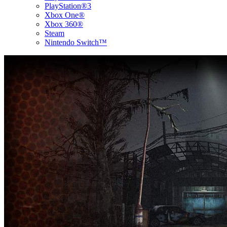
PlayStation®3
Xbox One®
Xbox 360®
Steam
Nintendo Switch™