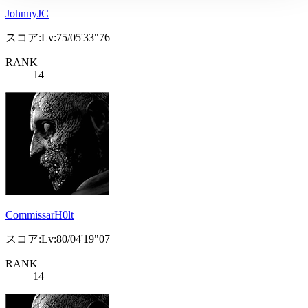
JohnnyJC
スコア:Lv:75/05'33"76
RANK
14
CommissarH0lt
スコア:Lv:80/04'19"07
RANK
14