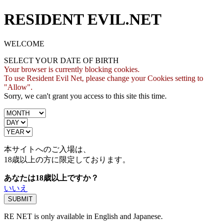
RESIDENT EVIL.NET
WELCOME
SELECT YOUR DATE OF BIRTH
Your browser is currently blocking cookies.
To use Resident Evil Net, please change your Cookies setting to
"Allow".
Sorry, we can't grant you access to this site this time.
本サイトへのご入場は、
18歳
以上の方に限定しております。
あなたは18歳以上ですか？
いいえ
RE NET is only available in English and Japanese.