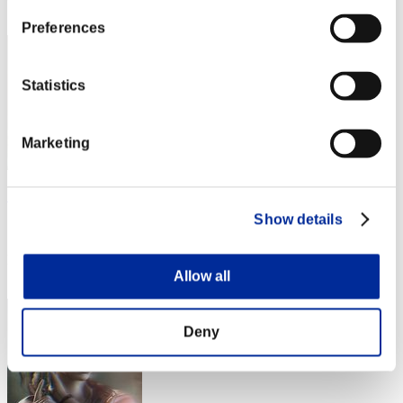
13
Preferences
Statistics
Marketing
SpideyPwnsAll
Show details
スコア:Lv:80/07'43"75
RANK
14
Allow all
Deny