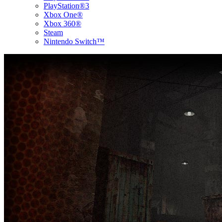
PlayStation®3
Xbox One®
Xbox 360®
Steam
Nintendo Switch™