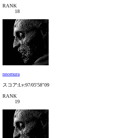
RANK
18
nnomura
スコア:Lv:97/05'58"09
RANK
19