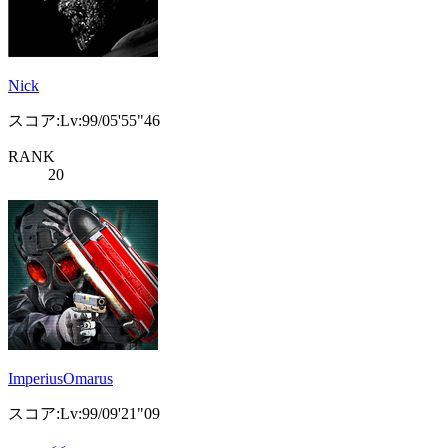
Nick
スコア:Lv:99/05'55"46
RANK
20
ImperiusOmarus
スコア:Lv:99/09'21"09