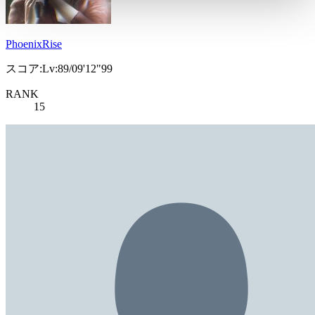
PhoenixRise
スコア:Lv:89/09'12"99
RANK
15