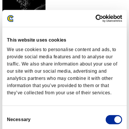
Maevezinha
スコア:Lv:75/08'06"77
This website uses cookies
RANK
12
We use cookies to personalise content and ads, to
provide social media features and to analyse our
traffic. We also share information about your use of
our site with our social media, advertising and
analytics partners who may combine it with other
information that you’ve provided to them or that
they’ve collected from your use of their services.
Scarletwarlock
Consent
スコア:Lv:80/05'23"61
Necessary
Selection
RANK