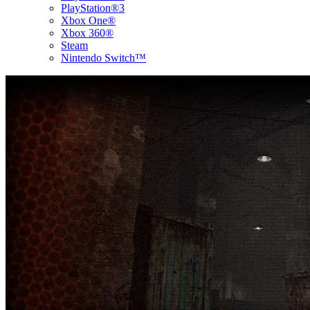
PlayStation®3
Xbox One®
Xbox 360®
Steam
Nintendo Switch™