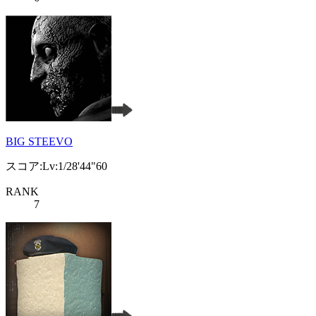
BIG STEEVO
スコア:Lv:1/28'44"60
RANK
7