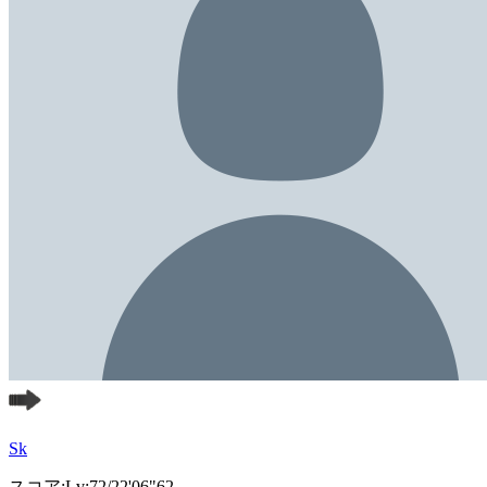
Sk
スコア:Lv:72/22'06"62