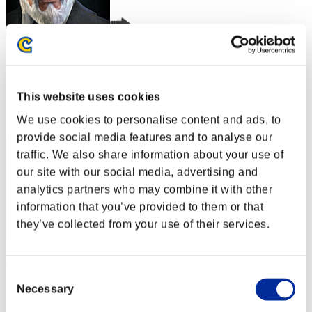
Rudis
スコア:Lv:1/05'28"66
This website uses cookies
RANK
2
We use cookies to personalise content and ads, to
provide social media features and to analyse our
traffic. We also share information about your use of
our site with our social media, advertising and
analytics partners who may combine it with other
information that you’ve provided to them or that
they’ve collected from your use of their services.
"Weekend Survivor KINGS"
Consent
スコア:Lv:1/09'59"51
Necessary
Selection
RANK