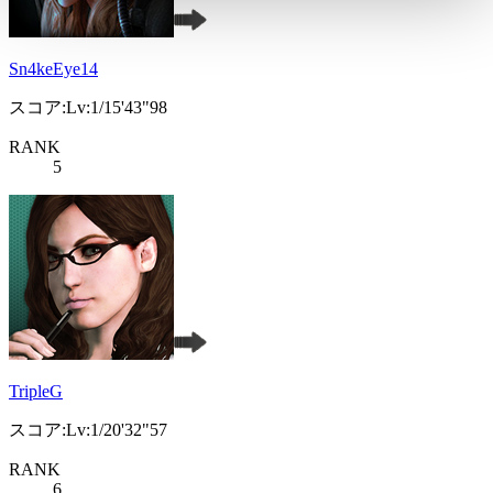
Sn4keEye14
スコア:Lv:1/15'43"98
RANK
5
TripleG
スコア:Lv:1/20'32"57
RANK
6