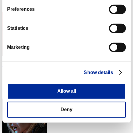
3
Preferences
Statistics
Marketing
!!"NO PAUSE GLITCH BRASIL"!!
Show details
スコア:Lv:1/11'00"40
RANK
4
Allow all
Deny