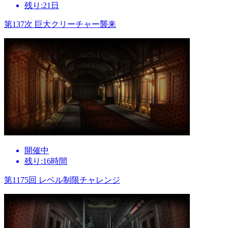
残り:21日
第137次 巨大クリーチャー襲来
開催中
残り:16時間
第1175回 レベル制限チャレンジ