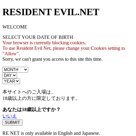
RESIDENT EVIL.NET
WELCOME
SELECT YOUR DATE OF BIRTH
Your browser is currently blocking cookies.
To use Resident Evil Net, please change your Cookies setting to
"Allow".
Sorry, we can't grant you access to this site this time.
本サイトへのご入場は、
18歳
以上の方に限定しております。
あなたは18歳以上ですか？
いいえ
RE NET is only available in English and Japanese.