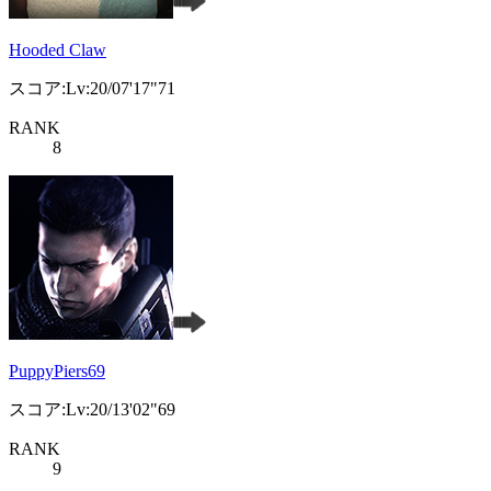
Hooded Claw
スコア:Lv:20/07'17"71
RANK
8
PuppyPiers69
スコア:Lv:20/13'02"69
RANK
9