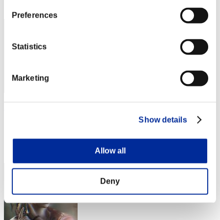
53
Preferences
Statistics
Marketing
Rogersredy
Show details
スコア:Lv:100/04'15"41
RANK
54
Allow all
Deny