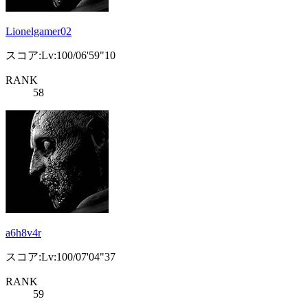
Lionelgamer02
スコア:Lv:100/06'59"10
RANK
58
a6h8v4r
スコア:Lv:100/07'04"37
RANK
59