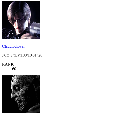
Claudiodioval
スコア:Lv:100/10'01"26
RANK
60