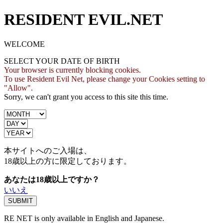
RESIDENT EVIL.NET
WELCOME
SELECT YOUR DATE OF BIRTH
Your browser is currently blocking cookies.
To use Resident Evil Net, please change your Cookies setting to
"Allow".
Sorry, we can't grant you access to this site this time.
本サイトへのご入場は、
18歳
以上の方に限定しております。
あなたは18歳以上ですか？
いいえ
RE NET is only available in English and Japanese.