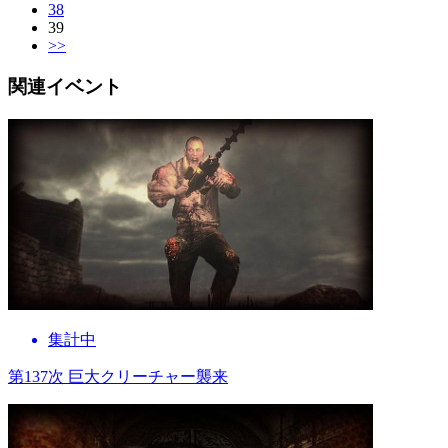
38
39
>>
関連イベント
集計中
第137次 巨大クリーチャー襲来