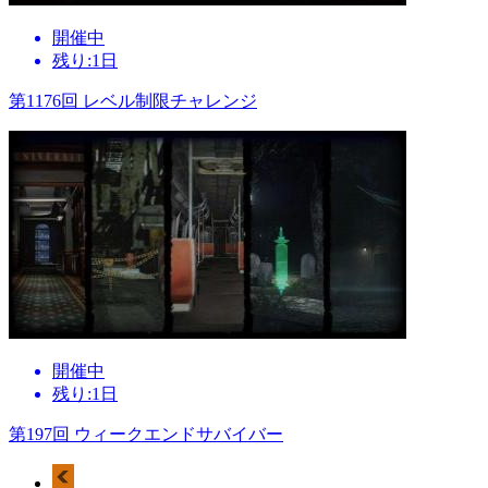
開催中
残り:1日
第1176回 レベル制限チャレンジ
開催中
残り:1日
第197回 ウィークエンドサバイバー