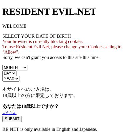
RESIDENT EVIL.NET
WELCOME
SELECT YOUR DATE OF BIRTH
Your browser is currently blocking cookies.
To use Resident Evil Net, please change your Cookies setting to
"Allow".
Sorry, we can't grant you access to this site this time.
本サイトへのご入場は、
18歳
以上の方に限定しております。
あなたは18歳以上ですか？
いいえ
RE NET is only available in English and Japanese.