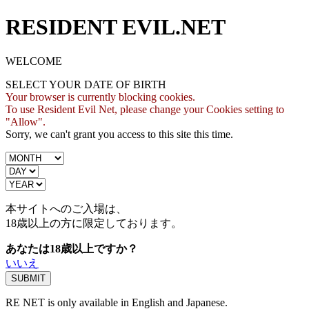
RESIDENT EVIL.NET
WELCOME
SELECT YOUR DATE OF BIRTH
Your browser is currently blocking cookies.
To use Resident Evil Net, please change your Cookies setting to
"Allow".
Sorry, we can't grant you access to this site this time.
本サイトへのご入場は、
18歳
以上の方に限定しております。
あなたは18歳以上ですか？
いいえ
RE NET is only available in English and Japanese.