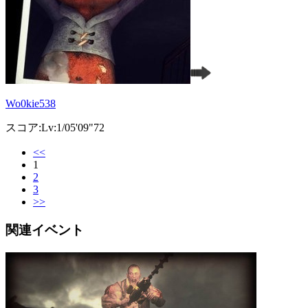
Wo0kie538
スコア:Lv:1/05'09"72
<<
1
2
3
>>
関連イベント