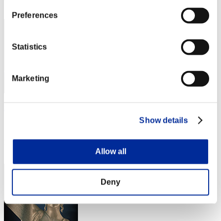
3
Preferences
Statistics
Marketing
masaki826z
Show details
スコア:Lv:1/02'45"61
RANK
3
Allow all
Deny