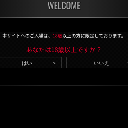
WELCOME
開催中
開催
第1175回 レベル制限
第1
チャレンジ
チャ
残り:3日
残り:
本サイトへのご入場は、
18歳
以上の方に限定しております。
あなたは18歳以上ですか？
いいえ
CONTENTS
/ 最新情報