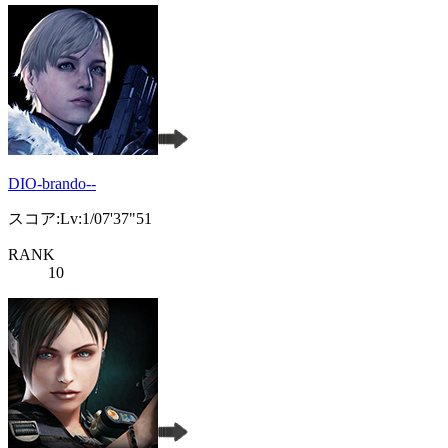
DIO-brando--
スコア:Lv:1/07'37"51
RANK
10