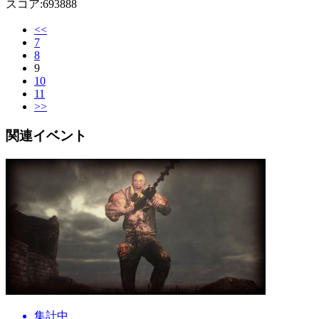
スコア:693888
<<
7
8
9
10
11
>>
関連イベント
集計中