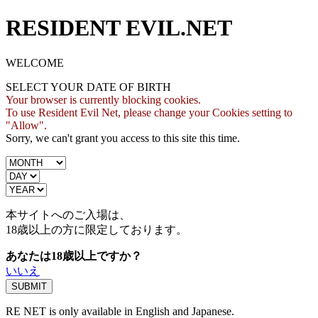
RESIDENT EVIL.NET
WELCOME
SELECT YOUR DATE OF BIRTH
Your browser is currently blocking cookies.
To use Resident Evil Net, please change your Cookies setting to
"Allow".
Sorry, we can't grant you access to this site this time.
本サイトへのご入場は、
18歳
以上の方に限定しております。
あなたは18歳以上ですか？
いいえ
RE NET is only available in English and Japanese.