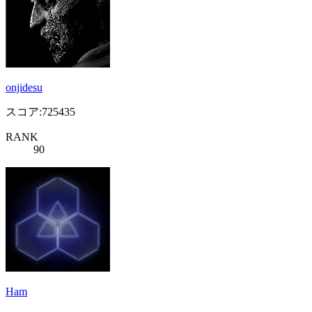
onjidesu
スコア:725435
RANK
90
Ham