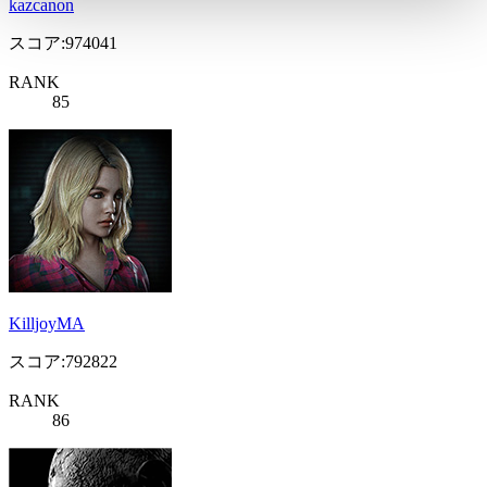
kazcanon
スコア:974041
RANK
85
KilljoyMA
スコア:792822
RANK
86