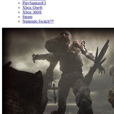
PlayStation®3
Xbox One®
Xbox 360®
Steam
Nintendo Switch™