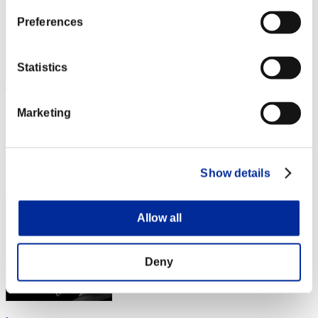
Preferences
Statistics
Marketing
omarmorrison
スコア:985204
RANK
Show details
84
Allow all
Deny