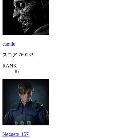
camilu
スコア:769133
RANK
87
Neguete_157