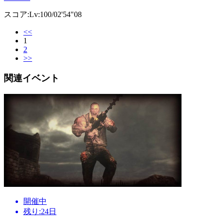
スコア:Lv:100/02'54"08
<<
1
2
>>
関連イベント
開催中
残り:24日