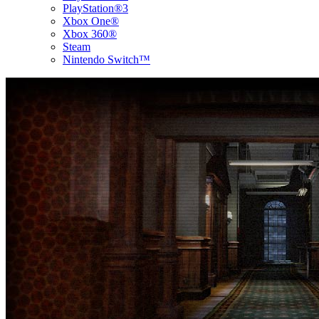
PlayStation®3
Xbox One®
Xbox 360®
Steam
Nintendo Switch™