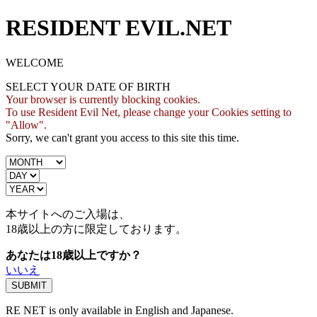
RESIDENT EVIL.NET
WELCOME
SELECT YOUR DATE OF BIRTH
Your browser is currently blocking cookies.
To use Resident Evil Net, please change your Cookies setting to
"Allow".
Sorry, we can't grant you access to this site this time.
本サイトへのご入場は、
18歳
以上の方に限定しております。
あなたは18歳以上ですか？
いいえ
RE NET is only available in English and Japanese.