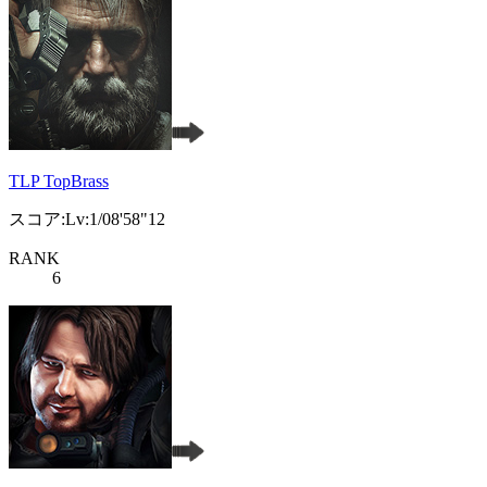
TLP TopBrass
スコア:Lv:1/08'58"12
RANK
6