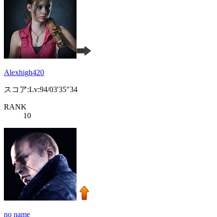
Alexhigh420
スコア:Lv:94/03'35"34
RANK
10
no name