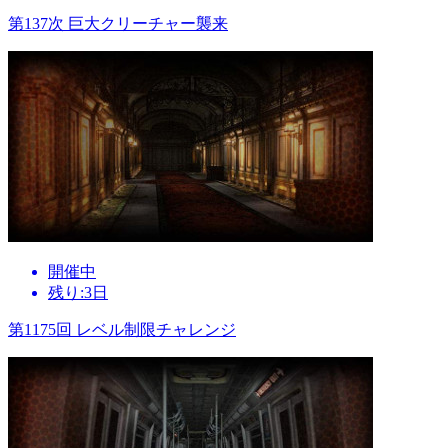
第137次 巨大クリーチャー襲来
開催中
残り:3日
第1175回 レベル制限チャレンジ