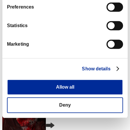
Preferences
Statistics
Marketing
Barba1330
スコア:Lv:1/05'34"07
Show details
RANK
3
Allow all
Deny