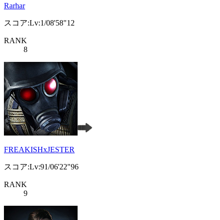
Rarhar
スコア:Lv:1/08'58"12
RANK
8
FREAKISHxJESTER
スコア:Lv:91/06'22"96
RANK
9