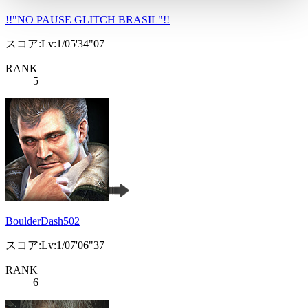
!!"NO PAUSE GLITCH BRASIL"!!
スコア:Lv:1/05'34"07
RANK
5
BoulderDash502
スコア:Lv:1/07'06"37
RANK
6