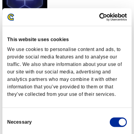
スコア: -
RANK
This website uses cookies
1
We use cookies to personalise content and ads, to
provide social media features and to analyse our
traffic. We also share information about your use of
our site with our social media, advertising and
analytics partners who may combine it with other
information that you’ve provided to them or that
they’ve collected from your use of their services.
"Weekend Survivor KINGS"
スコア:Lv:1/03'39"15
Consent
Necessary
RANK
Selection
3