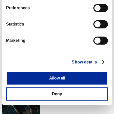
33
Preferences
Statistics
Marketing
no name
Show details
スコア:Lv:1/12'48"44
RANK
Allow all
34
Deny