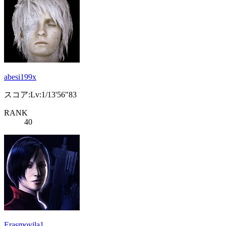
abesi199x
スコア:Lv:1/13'56"83
RANK
40
Erasmovila1