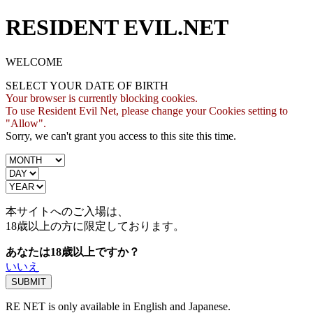
RESIDENT EVIL.NET
WELCOME
SELECT YOUR DATE OF BIRTH
Your browser is currently blocking cookies.
To use Resident Evil Net, please change your Cookies setting to
"Allow".
Sorry, we can't grant you access to this site this time.
本サイトへのご入場は、
18歳
以上の方に限定しております。
あなたは18歳以上ですか？
いいえ
RE NET is only available in English and Japanese.