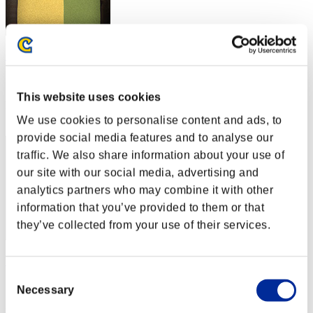
130
スコア:Lv:1/12'17"14
This website uses cookies
RANK
32
We use cookies to personalise content and ads, to
provide social media features and to analyse our
traffic. We also share information about your use of
our site with our social media, advertising and
analytics partners who may combine it with other
information that you’ve provided to them or that
they’ve collected from your use of their services.
クソゲーマニア
Consent
スコア:Lv:1/12'40"31
Necessary
Selection
RANK