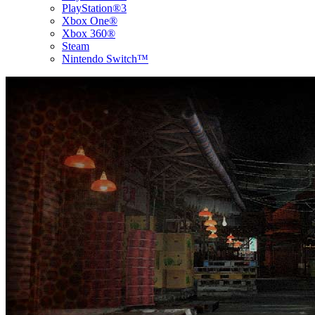
PlayStation®3
Xbox One®
Xbox 360®
Steam
Nintendo Switch™