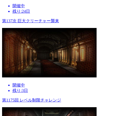
開催中
残り:24日
第137次 巨大クリーチャー襲来
開催中
残り:3日
第1175回 レベル制限チャレンジ