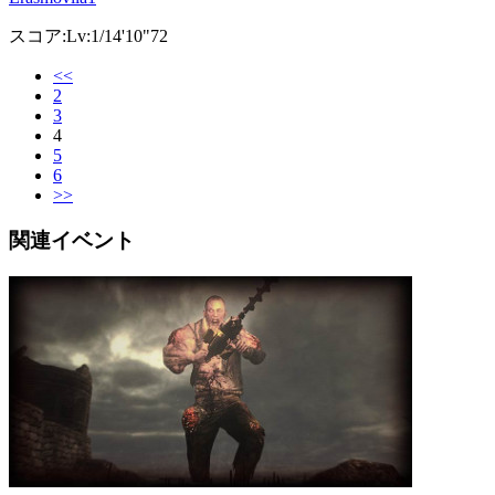
スコア:Lv:1/14'10"72
<<
2
3
4
5
6
>>
関連イベント