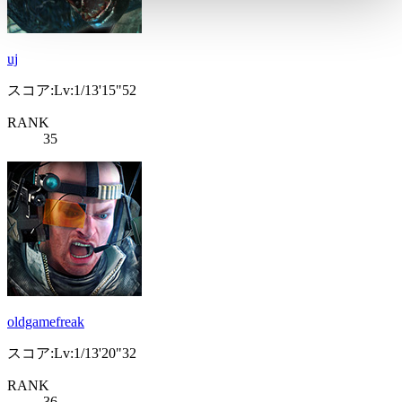
uj
スコア:Lv:1/13'15"52
RANK
35
oldgamefreak
スコア:Lv:1/13'20"32
RANK
36