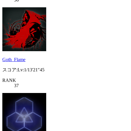
Goth_Flame
スコア:Lv:1/13'21"45
RANK
37