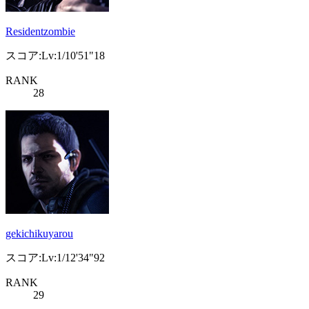
Residentzombie
スコア:Lv:1/10'51"18
RANK
28
gekichikuyarou
スコア:Lv:1/12'34"92
RANK
29