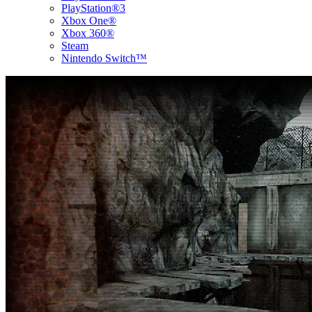
PlayStation®3
Xbox One®
Xbox 360®
Steam
Nintendo Switch™