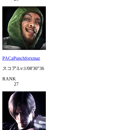
PACaPunchforxmaz
スコア:Lv:1/08'30"36
RANK
27