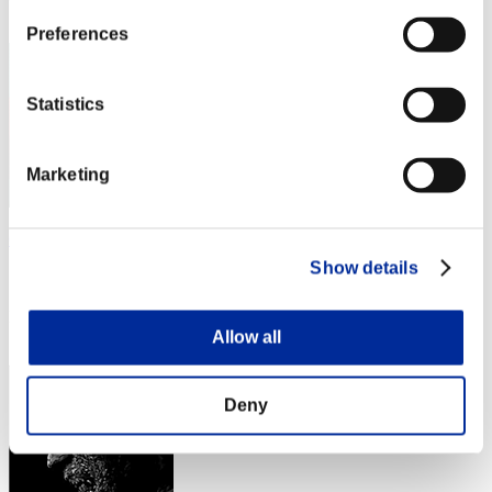
22
Preferences
Statistics
Marketing
Oleg_Karnovsky_
Show details
スコア:Lv:1/07'19"72
RANK
24
Allow all
Deny