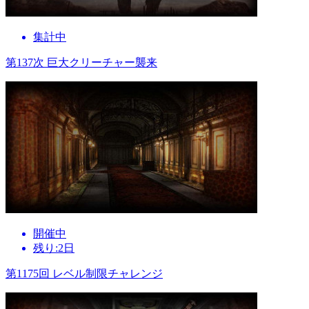
集計中
第137次 巨大クリーチャー襲来
開催中
残り:2日
第1175回 レベル制限チャレンジ