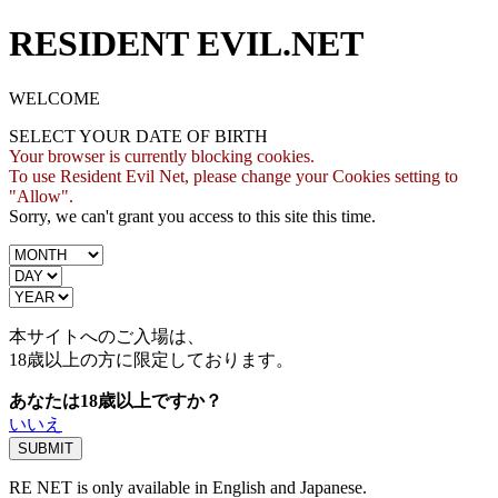
RESIDENT EVIL.NET
WELCOME
SELECT YOUR DATE OF BIRTH
Your browser is currently blocking cookies.
To use Resident Evil Net, please change your Cookies setting to
"Allow".
Sorry, we can't grant you access to this site this time.
本サイトへのご入場は、
18歳
以上の方に限定しております。
あなたは18歳以上ですか？
いいえ
RE NET is only available in English and Japanese.