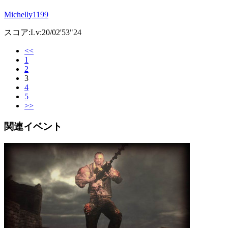
Michelly1199
スコア:Lv:20/02'53"24
<<
1
2
3
4
5
>>
関連イベント