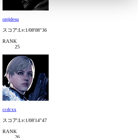
onjidesu
スコア:Lv:1/08'08"36
RANK
25
ccdcxx
スコア:Lv:1/08'14"47
RANK
26