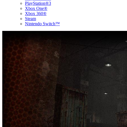
PlayStation®3
Xbox One®
Xbox 360®
Steam
Nintendo Switch™