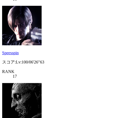
Speesspin
スコア:Lv:100/06'26"63
RANK
17