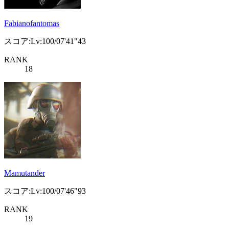
Fabianofantomas
スコア:Lv:100/07'41"43
RANK
18
Mamutander
スコア:Lv:100/07'46"93
RANK
19