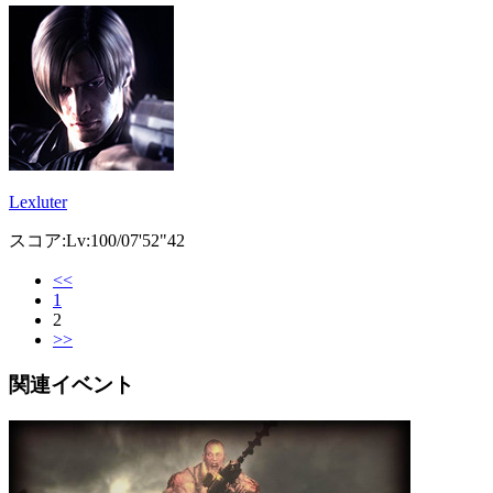
Lexluter
スコア:Lv:100/07'52"42
<<
1
2
>>
関連イベント