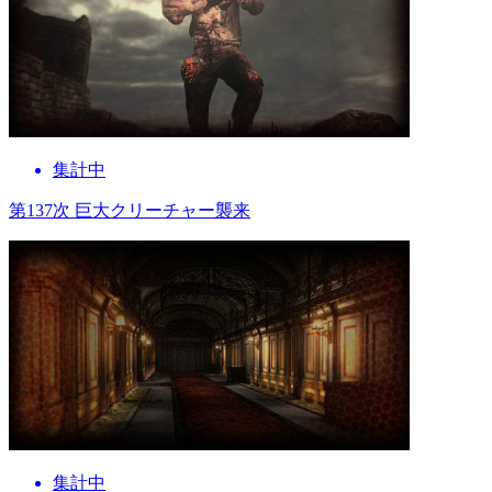
集計中
第137次 巨大クリーチャー襲来
集計中