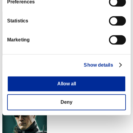
Preferences
13
Statistics
Marketing
Condor_canqui
Show details
スコア:Lv:100/04'30"28
Allow all
RANK
14
Deny