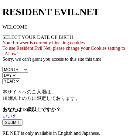
RESIDENT EVIL.NET
WELCOME
SELECT YOUR DATE OF BIRTH
Your browser is currently blocking cookies.
To use Resident Evil Net, please change your Cookies setting to
"Allow".
Sorry, we can't grant you access to this site this time.
本サイトへのご入場は、
18歳
以上の方に限定しております。
あなたは18歳以上ですか？
いいえ
RE NET is only available in English and Japanese.