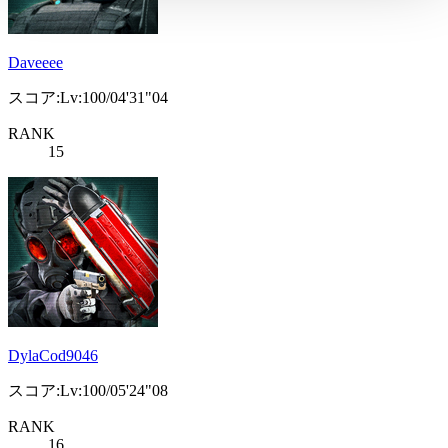
Daveeee
スコア:Lv:100/04'31"04
RANK
15
DylaCod9046
スコア:Lv:100/05'24"08
RANK
16