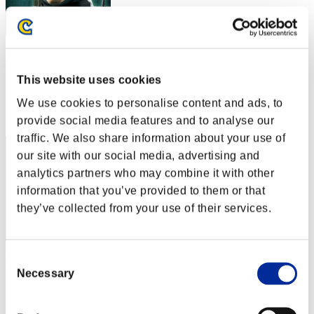
trevorbozeman
This website uses cookies
スコア:Lv:99/05'09"06
We use cookies to personalise content and ads, to
RANK
12
provide social media features and to analyse our
traffic. We also share information about your use of
our site with our social media, advertising and
analytics partners who may combine it with other
information that you’ve provided to them or that
they’ve collected from your use of their services.
Consent
VITALSON
Necessary
Selection
スコア:Lv:100/04'21"92
RANK