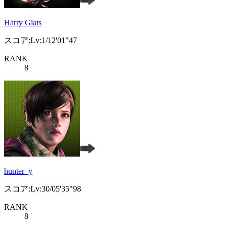
Harry Giats
スコア:Lv:1/12'01"47
RANK
8
hunter_y
スコア:Lv:30/05'35"98
RANK
8