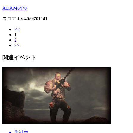
ADAM6470
スコア:Lv:40/03'01"41
<<
1
2
>>
関連イベント
集計中