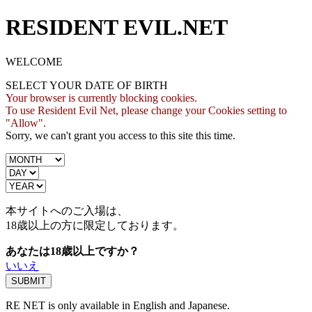
RESIDENT EVIL.NET
WELCOME
SELECT YOUR DATE OF BIRTH
Your browser is currently blocking cookies.
To use Resident Evil Net, please change your Cookies setting to
"Allow".
Sorry, we can't grant you access to this site this time.
本サイトへのご入場は、
18歳
以上の方に限定しております。
あなたは18歳以上ですか？
いいえ
RE NET is only available in English and Japanese.