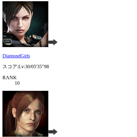
DiamondGirls
スコア:Lv:30/05'35"98
RANK
10