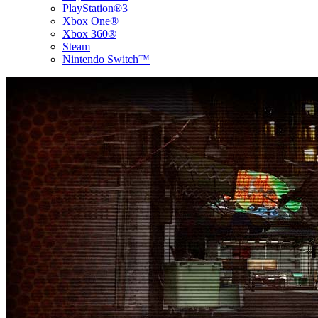
PlayStation®3
Xbox One®
Xbox 360®
Steam
Nintendo Switch™