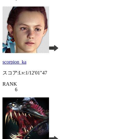
scorpion_ka
スコア:Lv:1/12'01"47
RANK
6