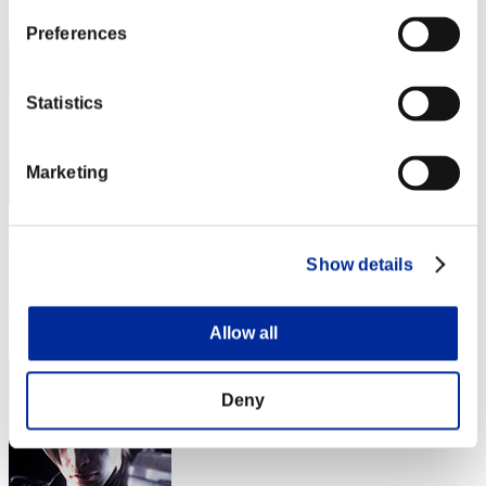
3
Preferences
Statistics
Marketing
Uzumaki1988
Show details
スコア:Lv:1/04'20"76
RANK
4
Allow all
Deny