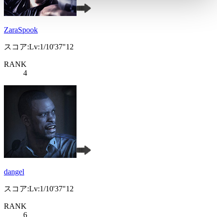
ZaraSpook
スコア:Lv:1/10'37"12
RANK
4
dangel
スコア:Lv:1/10'37"12
RANK
6