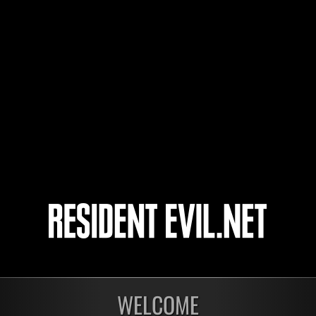
matri9
mgalineage
DorMetalor
18
19
20
21
集計中
集計
第1174回 レベル制限
第1
WELCOME
チャレンジ
ャー