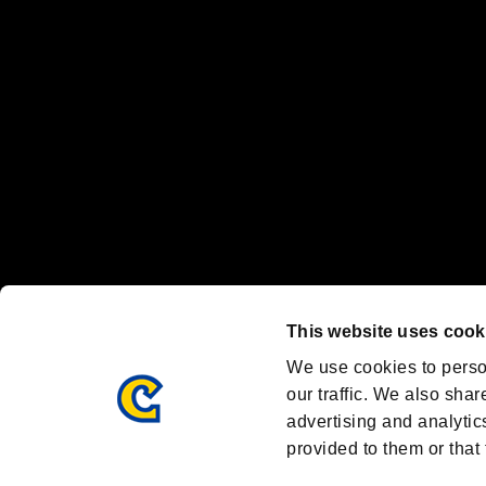
Nintendo Switchのロゴ・Nintendo Switchは任天堂の商標です。
Steam logo are trademarks and/or registered trademarks of Valve C
Font Design by Fontworks Inc.
OFFICIAL SNS
ブランド最新情報や気になるトピックスを発信中！
「バイオハザード」
ブランド公式アカウント
@REBHPortal
This website uses cook
Facebook
YouTube
We use cookies to perso
our traffic. We also shar
advertising and analytic
provided to them or that 
BIOHAZARD PORTAL
AMBASSADOR PROGRAM
R
利用規約：
/
/