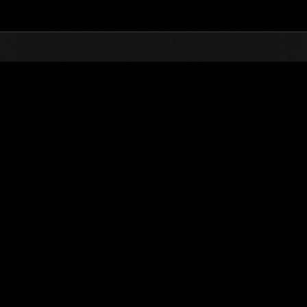
TOP
オンラインイベント
第83次 巨大クリーチャ
ランキング
第83次 巨大クリーチャー襲来
2022.02.01 15:00 (JST) - 2022.02.28 15:00 (JST)
イベントページへ
※ランキングは
ユーザーネーム
SashaDarkGamer