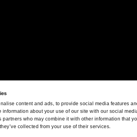
orporation in the U.S. and/or other countries.
ゲームの最新情報を発信中！
「バイオハザード」
ゲーム公式アカウント
@BIO_OFFICIAL
ies
nalise content and ads, to provide social media features an
e information about your use of our site with our social medi
s partners who may combine it with other information that y
they’ve collected from your use of their services.
ESIDENT EVIL.NET
プライバシーポリシー
クッキーポリシー