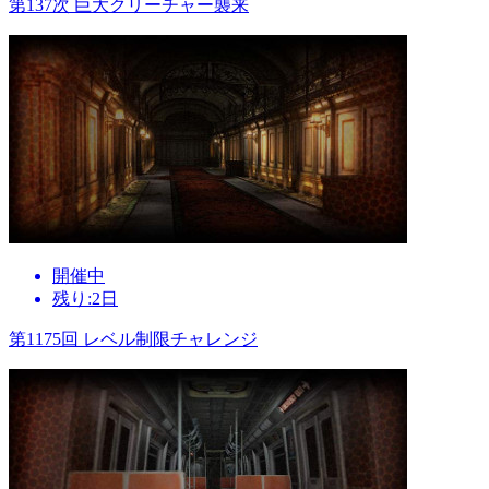
第137次 巨大クリーチャー襲来
開催中
残り:2日
第1175回 レベル制限チャレンジ