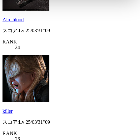
Alu_blood
スコア:Lv:25/03'31"09
RANK
24
killer
スコア:Lv:25/03'31"09
RANK
26