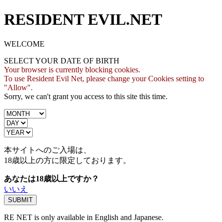
RESIDENT EVIL.NET
WELCOME
SELECT YOUR DATE OF BIRTH
Your browser is currently blocking cookies.
To use Resident Evil Net, please change your Cookies setting to
"Allow".
Sorry, we can't grant you access to this site this time.
本サイトへのご入場は、
18歳
以上の方に限定しております。
あなたは18歳以上ですか？
いいえ
RE NET is only available in English and Japanese.