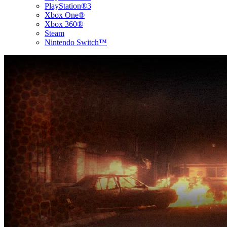
PlayStation®3
Xbox One®
Xbox 360®
Steam
Nintendo Switch™