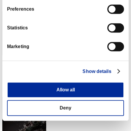
23
Preferences
Statistics
Marketing
SevenStars8810
Show details
スコア:Lv:22/04'49"50
RANK
24
Allow all
Deny