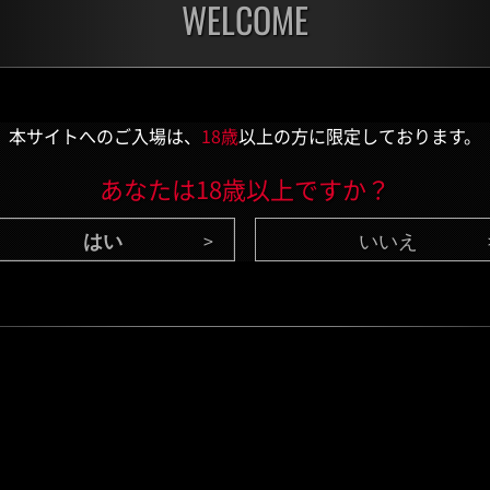
WELCOME
開催中
開催
第1175回 レベル制限
第1
チャレンジ
チャ
残り:2日
残り:
本サイトへのご入場は、
18歳
以上の方に限定しております。
あなたは18歳以上ですか？
いいえ
CONTENTS
/ 最新情報