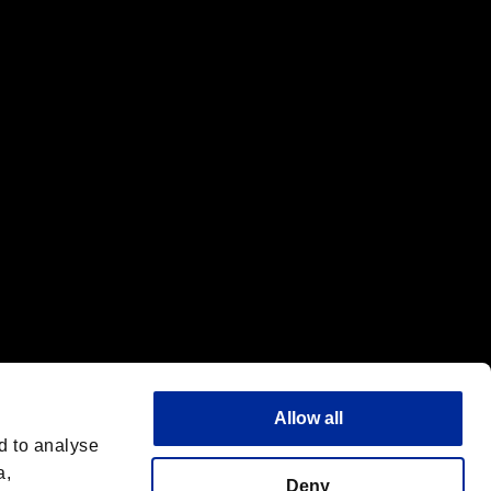
標または商標です。
"は同社の商標です。
Allow all
d to analyse
a,
Deny