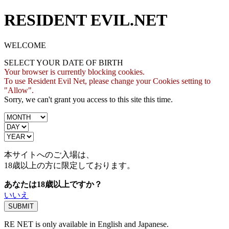
RESIDENT EVIL.NET
WELCOME
SELECT YOUR DATE OF BIRTH
Your browser is currently blocking cookies.
To use Resident Evil Net, please change your Cookies setting to
"Allow".
Sorry, we can't grant you access to this site this time.
本サイトへのご入場は、
18歳
以上の方に限定しております。
あなたは18歳以上ですか？
いいえ
RE NET is only available in English and Japanese.