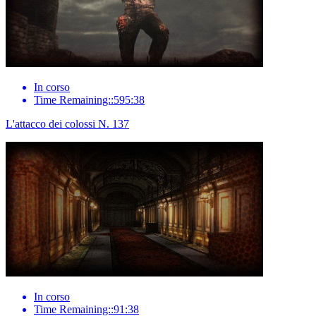
In corso
Time Remaining::595:38
L'attacco dei colossi N. 137
In corso
Time Remaining::91:38