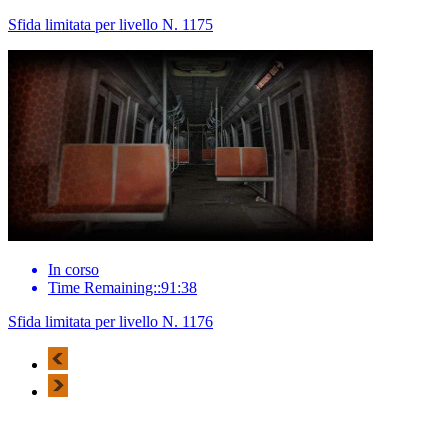
Sfida limitata per livello N. 1175
In corso
Time Remaining::91:38
Sfida limitata per livello N. 1176