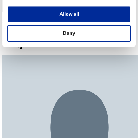
Allow all
no name
Punteggio:Lv:100/03'15"86
Deny
Posizione
124