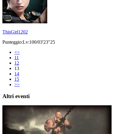
ThisGirl1202
Punteggio:Lv:100/03'23"25
<<
11
12
13
14
15
>>
Altri eventi