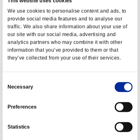
This website uses cookies
We use cookies to personalise content and ads, to
provide social media features and to analyse our
traffic. We also share information about your use of
our site with our social media, advertising and
analytics partners who may combine it with other
information that you’ve provided to them or that
they’ve collected from your use of their services.
WanMcCall
Consent
Necessary
Selection
Punteggio:Lv:25/09'10"10
Posizione
22
Preferences
Statistics