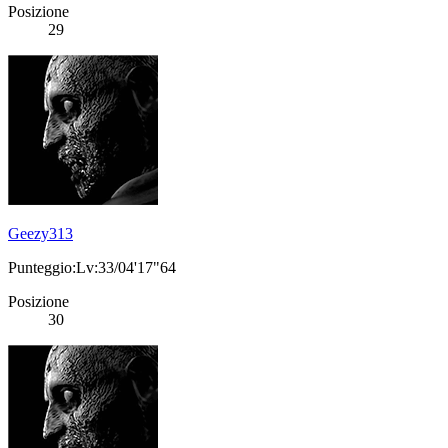
Posizione
29
Geezy313
Punteggio:Lv:33/04'17"64
Posizione
30