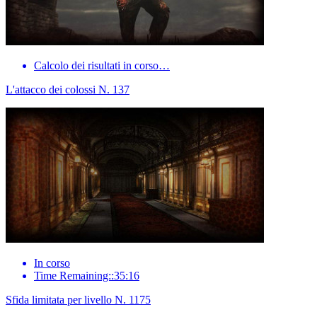
Calcolo dei risultati in corso…
L'attacco dei colossi N. 137
In corso
Time Remaining::35:16
Sfida limitata per livello N. 1175