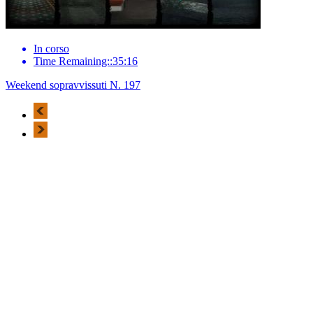
In corso
Time Remaining::35:16
Weekend sopravvissuti N. 197