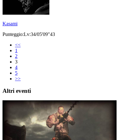
Kasami
Punteggio:Lv:34/05'09"43
<<
1
2
3
4
5
>>
Altri eventi