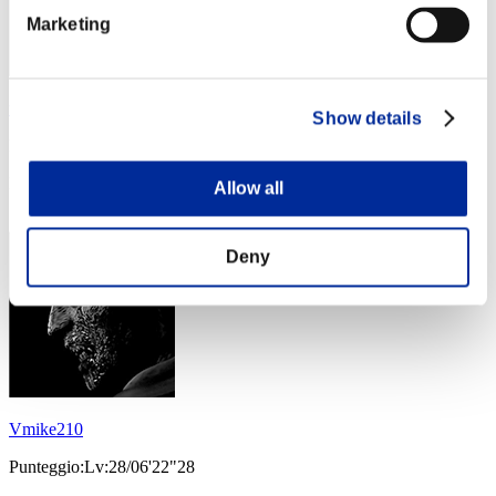
Marketing
uzamaro
Show details
Punteggio:Lv:28/06'07"32
Posizione
Allow all
23
Deny
Vmike210
Punteggio:Lv:28/06'22"28