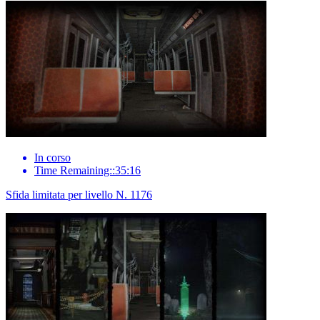
In corso
Time Remaining::35:16
Sfida limitata per livello N. 1176