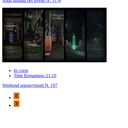
Sfida limitata per livello N. 1176
In corso
Time Remaining::21:10
Weekend sopravvissuti N. 197