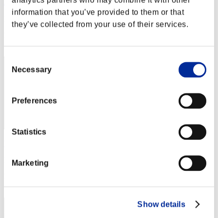
Jimmy
information that you’ve provided to them or that
Punteggio:Lv:1/02'59"72
they’ve collected from your use of their services.
Posizione
1
Consent
Necessary
Selection
Preferences
Statistics
Yui
Punteggio:Lv:1/02'59"72
Marketing
Posizione
3
Show details