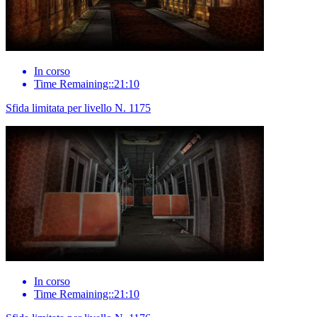
In corso
Time Remaining::21:10
Sfida limitata per livello N. 1175
In corso
Time Remaining::21:10