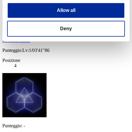
Allow all
Deny
UPSHO_1980
Punteggio:Lv:1/03'41"86
Posizione
4
Punteggio: -