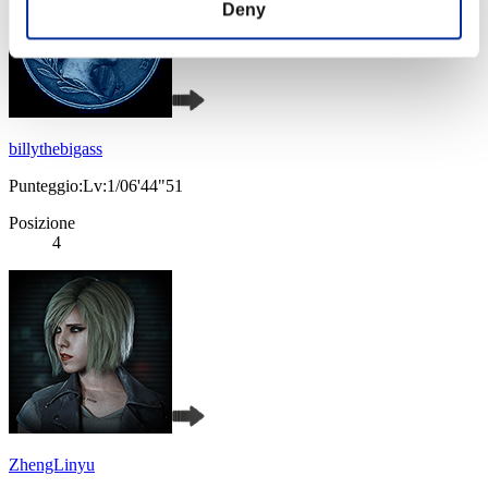
Deny
billythebigass
Punteggio:Lv:1/06'44"51
Posizione
4
ZhengLinyu