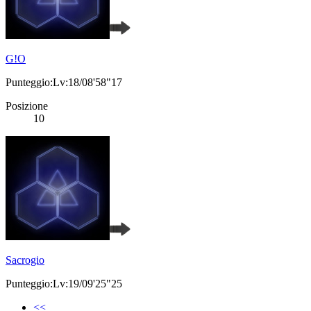
G!O
Punteggio:Lv:18/08'58"17
Posizione
10
Sacrogio
Punteggio:Lv:19/09'25"25
<<