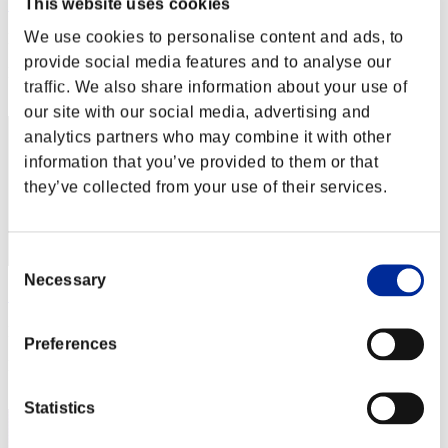
This website uses cookies
Sabrina678ship
We use cookies to personalise content and ads, to
Punteggio:Lv:1/08'57"79
provide social media features and to analyse our
Posizione
traffic. We also share information about your use of
22
our site with our social media, advertising and
analytics partners who may combine it with other
information that you’ve provided to them or that
they’ve collected from your use of their services.
Consent
Necessary
Selection
出直し侍
Punteggio:Lv:1/09'02"97
Preferences
Posizione
23
Statistics