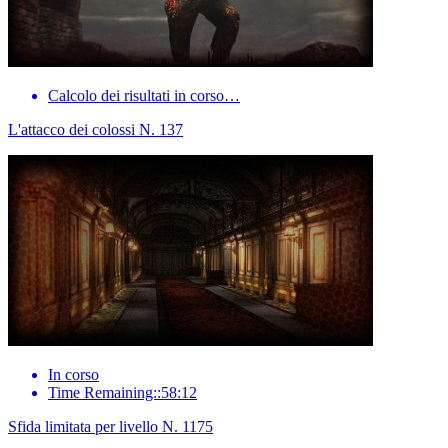
Calcolo dei risultati in corso…
L'attacco dei colossi N. 137
In corso
Time Remaining::58:12
Sfida limitata per livello N. 1175