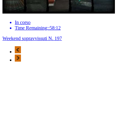
In corso
Time Remaining::58:12
Weekend sopravvissuti N. 197