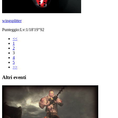
wingsplitter
Punteggio:Lv:1/18'19"92
<<
1
2
3
4
5
>>
Altri eventi