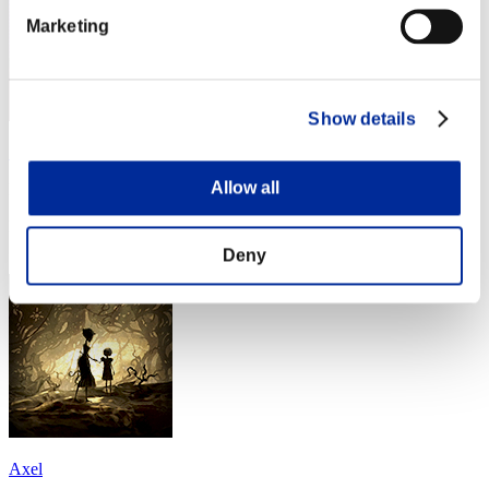
Marketing
Show details
Sailor Moon
Allow all
Punteggio:Lv:1/09'38"70
Posizione
24
Deny
Axel