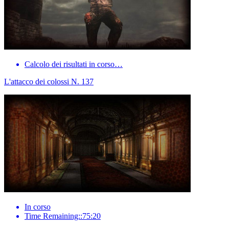
Calcolo dei risultati in corso…
L'attacco dei colossi N. 137
In corso
Time Remaining::75:20