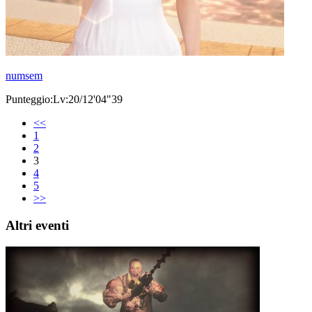
numsem
Punteggio:Lv:20/12'04"39
<<
1
2
3
4
5
>>
Altri eventi