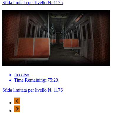
Sfida limitata per livello N. 1175
In corso
Time Remaining::75:20
Sfida limitata per livello N. 1176