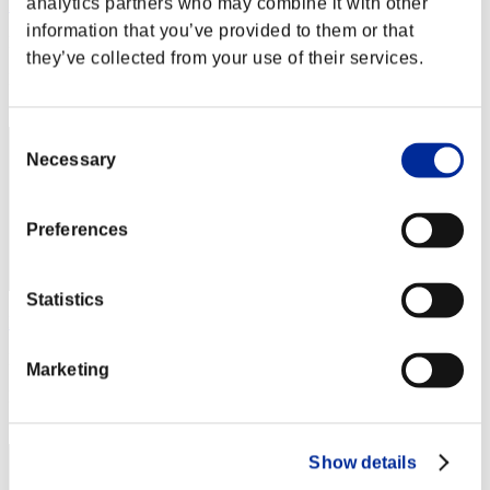
analytics partners who may combine it with other
Laura
information that you’ve provided to them or that
Punteggio:Lv:1/18'52"00
they’ve collected from your use of their services.
Posizione
22
Consent
Necessary
Selection
Preferences
Statistics
Harry Giats
Punteggio:Lv:1/22'15"55
Marketing
Posizione
23
Show details