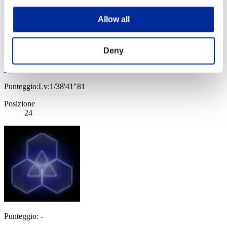
Allow all
Deny
Tyca
Punteggio:Lv:1/38'41"81
Posizione
24
Punteggio: -