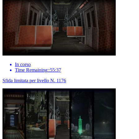
In corso
Time Remaining::55:37
Sfida limitata per livello N. 1176