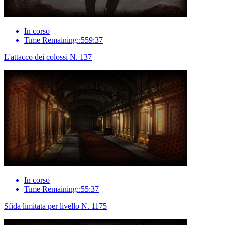
In corso
Time Remaining::559:37
L'attacco dei colossi N. 137
In corso
Time Remaining::55:37
Sfida limitata per livello N. 1175