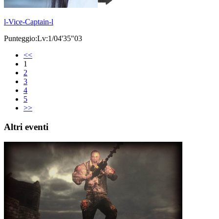
l-Vice-Captain-l
Punteggio:Lv:1/04'35"03
<<
1
2
3
4
5
>>
Altri eventi