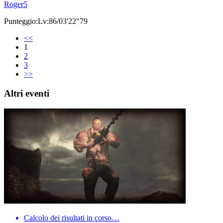
Roger5
Punteggio:Lv:86/03'22"79
<<
1
2
3
>>
Altri eventi
Calcolo dei risultati in corso…