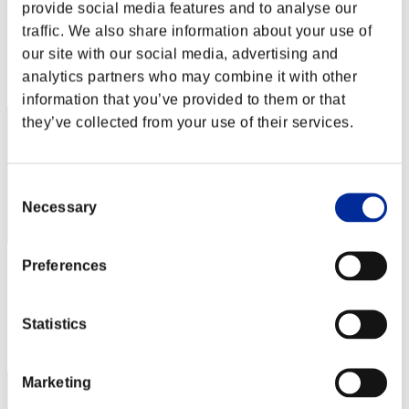
nwk000063
provide social media features and to analyse our
traffic. We also share information about your use of
Punteggio:Lv:1/03'32"16
our site with our social media, advertising and
Posizione
analytics partners who may combine it with other
2
information that you’ve provided to them or that
they’ve collected from your use of their services.
Consent
Necessary
Selection
Preferences
katsu34
Punteggio:Lv:1/07'20"83
Statistics
Posizione
3
Marketing