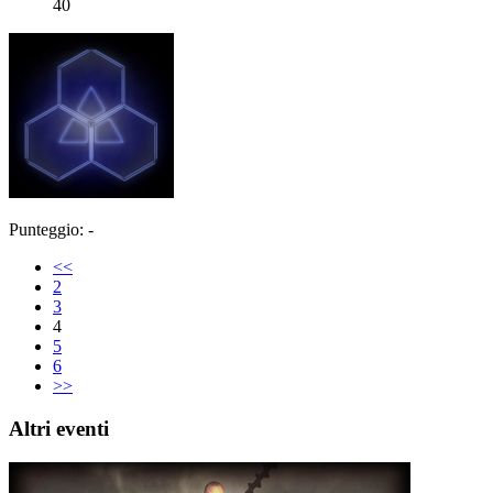
40
Punteggio: -
<<
2
3
4
5
6
>>
Altri eventi