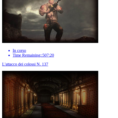
In corso
Time Remaining::507:20
L'attacco dei colossi N. 137