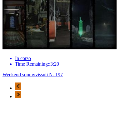
In corso
Time Remaining::3:20
Weekend sopravvissuti N. 197