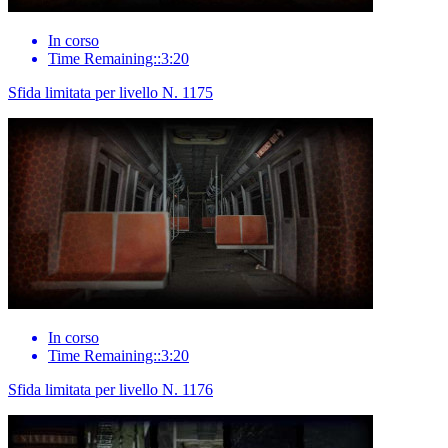
In corso
Time Remaining::3:20
Sfida limitata per livello N. 1175
In corso
Time Remaining::3:20
Sfida limitata per livello N. 1176