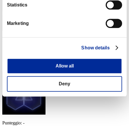
Statistics
Marketing
Dark_Slayer
Show details
Punteggio:Lv:30/05'29"62
Posizione
34
Allow all
Deny
Punteggio: -