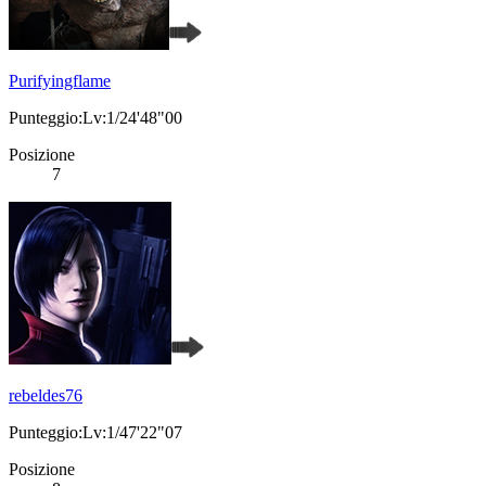
Purifyingflame
Punteggio:Lv:1/24'48"00
Posizione
7
rebeldes76
Punteggio:Lv:1/47'22"07
Posizione