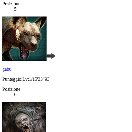
Posizione
5
gabu
Punteggio:Lv:1/15'33"93
Posizione
6