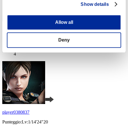
Show details
Allow all
cheko
Punteggio:Lv:1/06'38"89
Deny
Posizione
4
player0380837
Punteggio:Lv:1/14'24"20