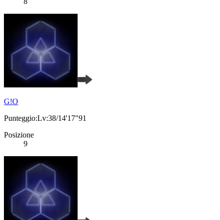
8
G!O
Punteggio:Lv:38/14'17"91
Posizione
9