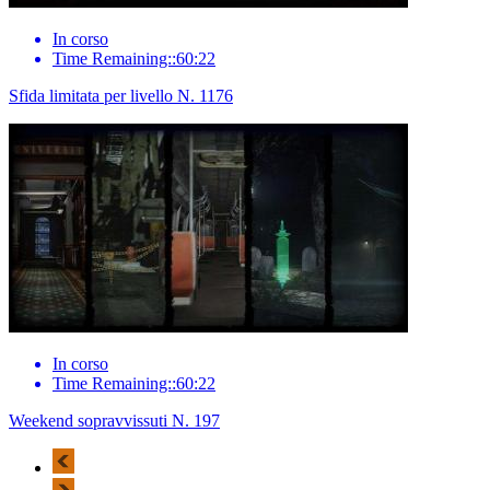
In corso
Time Remaining::60:22
Sfida limitata per livello N. 1176
In corso
Time Remaining::60:22
Weekend sopravvissuti N. 197