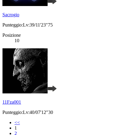
Sacrogio
Punteggio:Lv:39/11'23"75
Posizione
10
11Fza001
Punteggio:Lv:40/07'12"30
<<
1
2