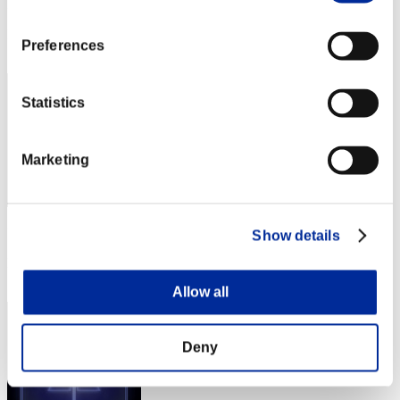
Punteggio: -
Posizione
Preferences
142
Statistics
Marketing
Punteggio: -
Show details
Posizione
143
Allow all
Deny