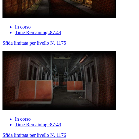
In corso
Time Remaining::87:49
Sfida limitata per livello N. 1175
In corso
Time Remaining::87:49
Sfida limitata per livello N. 1176