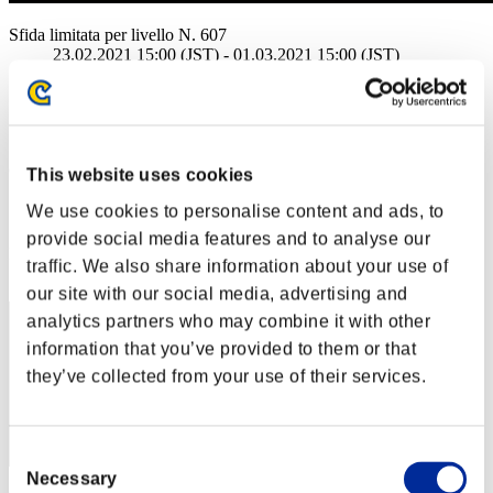
Sfida limitata per livello N. 607
23.02.2021 15:00 (JST) - 01.03.2021 15:00 (JST)
Vai all'evento
Singolo
Co-op
(Le classifiche sono aggiornate ogni 6 ore)
This website uses cookies
Classifiche
We use cookies to personalise content and ads, to
provide social media features and to analyse our
Posizione
traffic. We also share information about your use of
141
our site with our social media, advertising and
analytics partners who may combine it with other
information that you’ve provided to them or that
they’ve collected from your use of their services.
Consent
Necessary
Selection