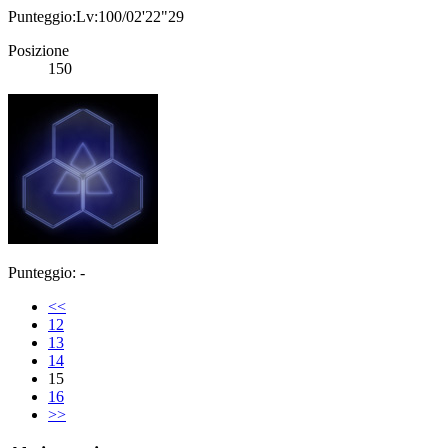
Punteggio:Lv:100/02'22"29
Posizione
150
Punteggio: -
<<
12
13
14
15
16
>>