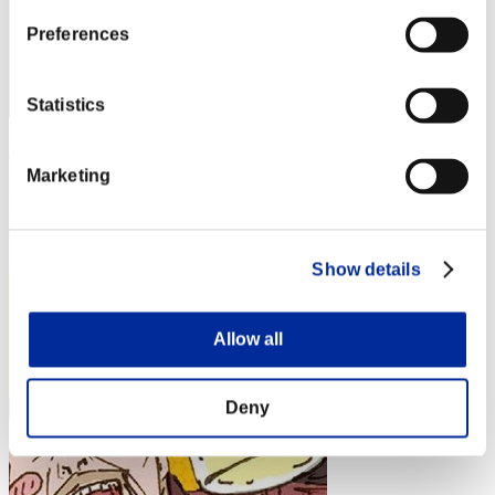
Preferences
Statistics
Nevalyn
Marketing
Punteggio:Lv:1/01'15"07
Posizione
4
Show details
Allow all
Deny