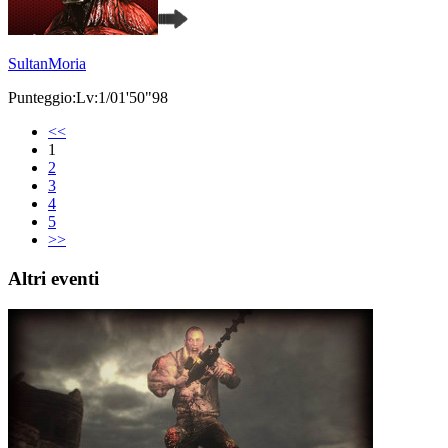
SultanMoria
Punteggio:Lv:1/01'50"98
<<
1
2
3
4
5
>>
Altri eventi