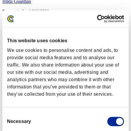
Hilda Guardian
Punteggio:Lv:1/01'13"00
Posizione
2
This website uses cookies
We use cookies to personalise content and ads, to
provide social media features and to analyse our
traffic. We also share information about your use of
our site with our social media, advertising and
analytics partners who may combine it with other
SEBA
information that you’ve provided to them or that
they’ve collected from your use of their services.
Punteggio:Lv:1/01'14"75
Posizione
3
Consent
Necessary
Selection