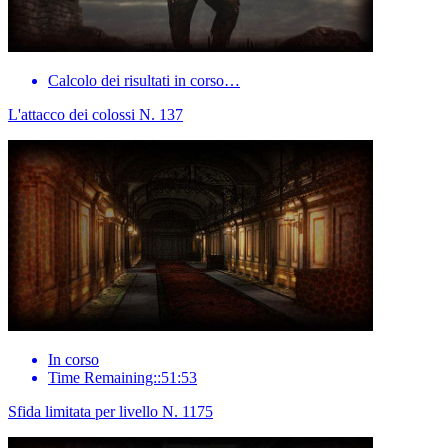
Calcolo dei risultati in corso…
L'attacco dei colossi N. 137
In corso
Time Remaining::51:53
Sfida limitata per livello N. 1175