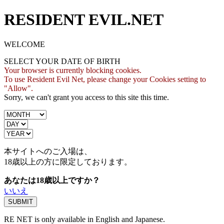
RESIDENT EVIL.NET
WELCOME
SELECT YOUR DATE OF BIRTH
Your browser is currently blocking cookies.
To use Resident Evil Net, please change your Cookies setting to
"Allow".
Sorry, we can't grant you access to this site this time.
本サイトへのご入場は、
18歳
以上の方に限定しております。
あなたは18歳以上ですか？
いいえ
RE NET is only available in English and Japanese.