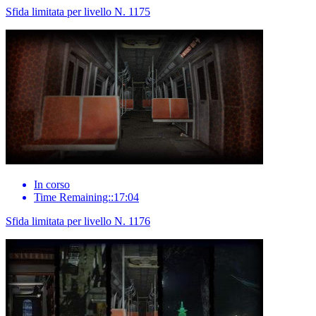
Sfida limitata per livello N. 1175
In corso
Time Remaining::17:04
Sfida limitata per livello N. 1176