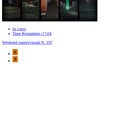
In corso
Time Remaining::17:04
Weekend sopravvissuti N. 197