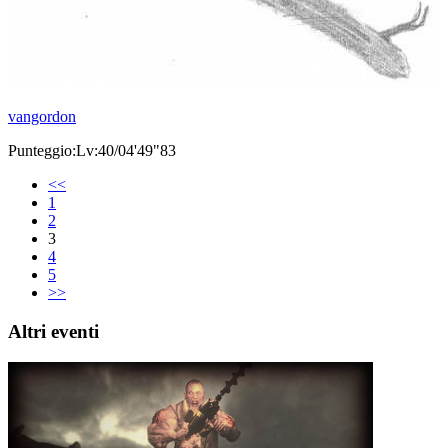
vangordon
Punteggio:Lv:40/04'49"83
<<
1
2
3
4
5
>>
Altri eventi