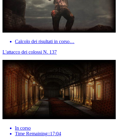
Calcolo dei risultati in corso…
L'attacco dei colossi N. 137
In corso
Time Remaining::17:04