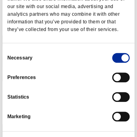
Rudis Deceiver with Pause
our site with our social media, advertising and
Punteggio:Lv:1/02'09"47
analytics partners who may combine it with other
information that you’ve provided to them or that
Posizione
2
they’ve collected from your use of their services.
Consent
Necessary
Selection
Preferences
Baci Che Si Rubano
Statistics
Punteggio:Lv:1/03'31"98
Posizione
Marketing
3