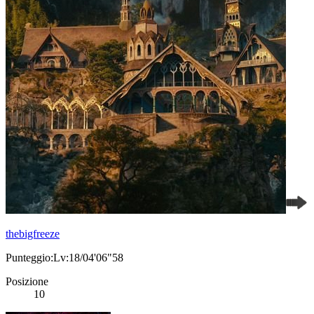
thebigfreeze
Punteggio:Lv:18/04'06"58
Posizione
10