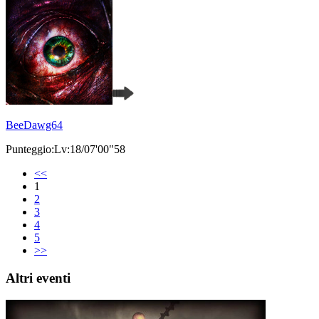
BeeDawg64
Punteggio:Lv:18/07'00"58
<<
1
2
3
4
5
>>
Altri eventi