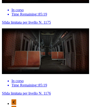
In corso
Time Remaining::85:19
Sfida limitata per livello N. 1175
In corso
Time Remaining::85:19
Sfida limitata per livello N. 1176