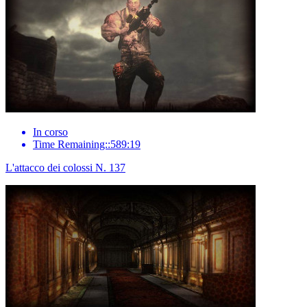
In corso
Time Remaining::589:19
L'attacco dei colossi N. 137