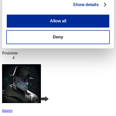
Show details
Allow all
Apophis
Deny
Punteggio:Lv:1/03'55"39
Posizione
4
timzes