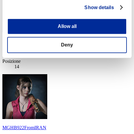
Show details
Allow all
Italian Player
Deny
Punteggio:Lv:1/05'59"61
Posizione
14
MGHB922FromIRAN