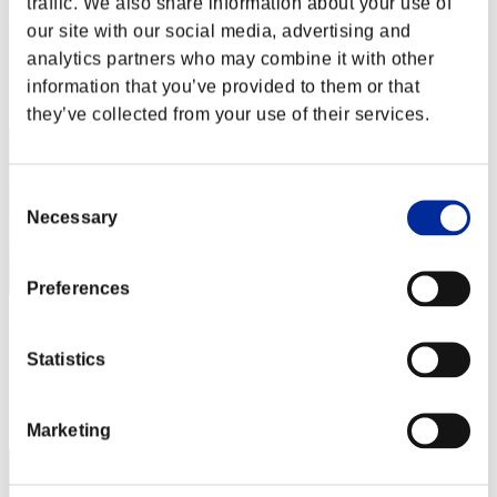
traffic. We also share information about your use of
gymtonic74
our site with our social media, advertising and
Punteggio:Lv:1/05'22"78
analytics partners who may combine it with other
Posizione
information that you’ve provided to them or that
12
they’ve collected from your use of their services.
Consent
Necessary
Selection
Preferences
cheko
Statistics
Punteggio:Lv:1/05'53"54
Posizione
13
Marketing