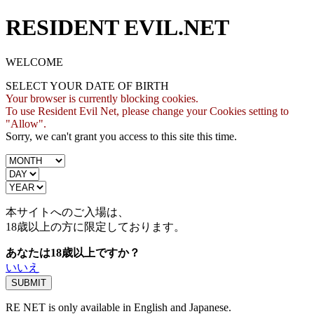
RESIDENT EVIL.NET
WELCOME
SELECT YOUR DATE OF BIRTH
Your browser is currently blocking cookies.
To use Resident Evil Net, please change your Cookies setting to
"Allow".
Sorry, we can't grant you access to this site this time.
本サイトへのご入場は、
18歳
以上の方に限定しております。
あなたは18歳以上ですか？
いいえ
RE NET is only available in English and Japanese.