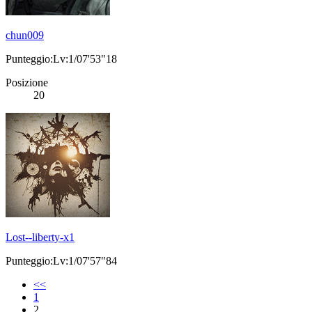
chun009
Punteggio:Lv:1/07'53"18
Posizione
20
Lost--liberty-x1
Punteggio:Lv:1/07'57"84
<<
1
2