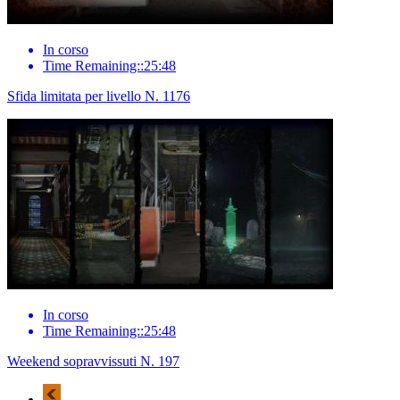
In corso
Time Remaining::25:48
Sfida limitata per livello N. 1176
In corso
Time Remaining::25:48
Weekend sopravvissuti N. 197