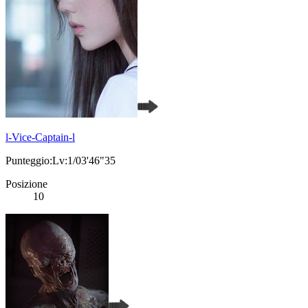
l-Vice-Captain-l
Punteggio:Lv:1/03'46"35
Posizione
10