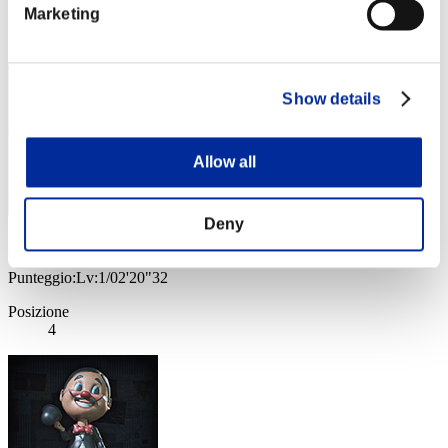
Marketing
Posizione
3
Show details
Allow all
Deny
wapaga5028
Punteggio:Lv:1/02'20"32
Posizione
4