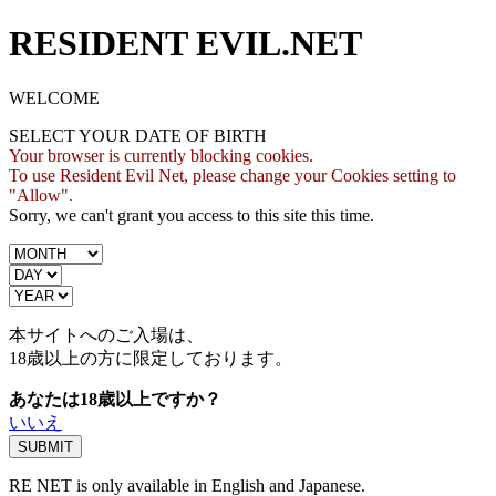
RESIDENT EVIL.NET
WELCOME
SELECT YOUR DATE OF BIRTH
Your browser is currently blocking cookies.
To use Resident Evil Net, please change your Cookies setting to
"Allow".
Sorry, we can't grant you access to this site this time.
本サイトへのご入場は、
18歳
以上の方に限定しております。
あなたは18歳以上ですか？
いいえ
RE NET is only available in English and Japanese.