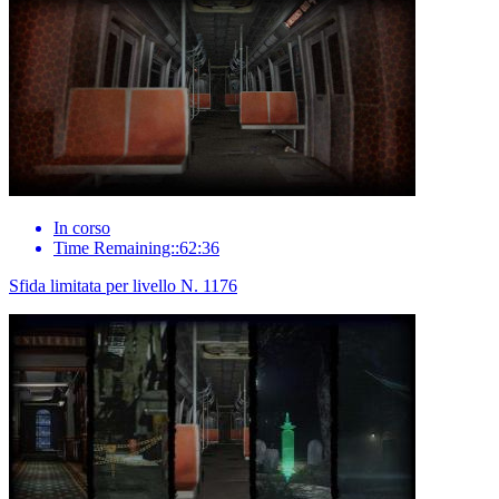
In corso
Time Remaining::62:36
Sfida limitata per livello N. 1176