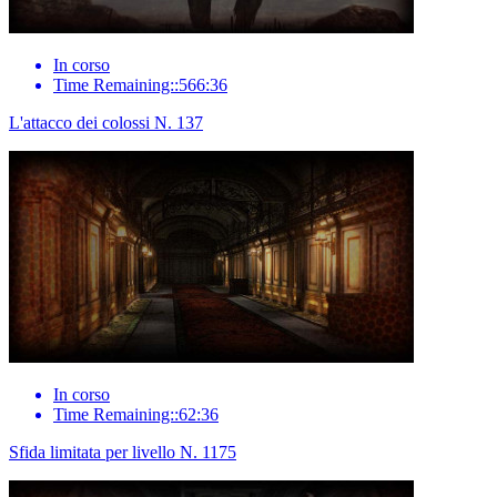
In corso
Time Remaining::566:36
L'attacco dei colossi N. 137
In corso
Time Remaining::62:36
Sfida limitata per livello N. 1175