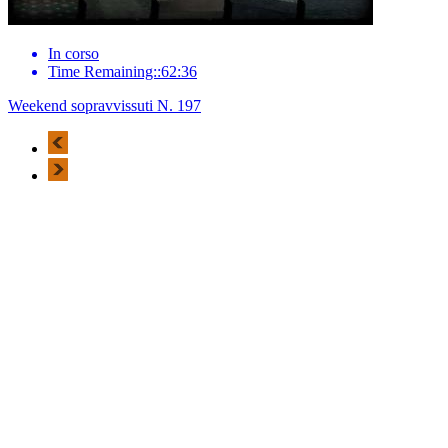
In corso
Time Remaining::62:36
Weekend sopravvissuti N. 197