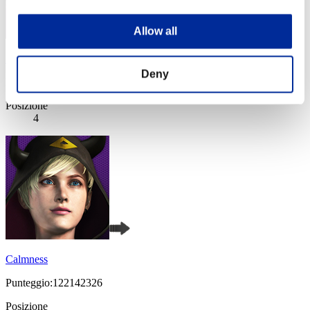
Allow all
Sinison42
Deny
Punteggio:133330156
Posizione
4
Calmness
Punteggio:122142326
Posizione