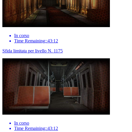
In corso
Time Remaining::43:12
Sfida limitata per livello N. 1175
In corso
Time Remaining::43:12