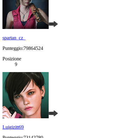
spartan_cz_
Punteggio:79864524
Posizione
9
Luigizitt69
Punteggio:73142780