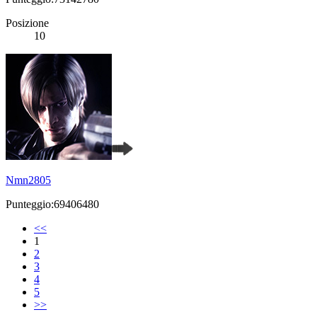
Posizione
10
Nmn2805
Punteggio:69406480
<<
1
2
3
4
5
>>