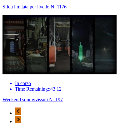
Sfida limitata per livello N. 1176
In corso
Time Remaining::43:12
Weekend sopravvissuti N. 197