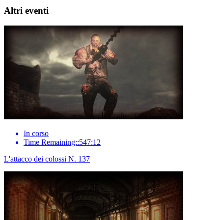
Altri eventi
In corso
Time Remaining::547:12
L'attacco dei colossi N. 137