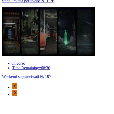
Sfida limitata per livello N. 1176
In corso
Time Remaining::68:30
Weekend sopravvissuti N. 197