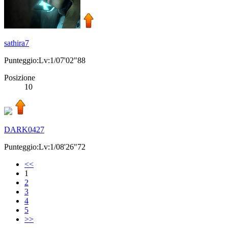
sathira7
Punteggio:Lv:1/07'02"88
Posizione
10
DARK0427
Punteggio:Lv:1/08'26"72
<<
1
2
3
4
5
>>