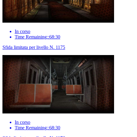
In corso
Time Remaining::68:30
Sfida limitata per livello N. 1175
In corso
Time Remaining::68:30