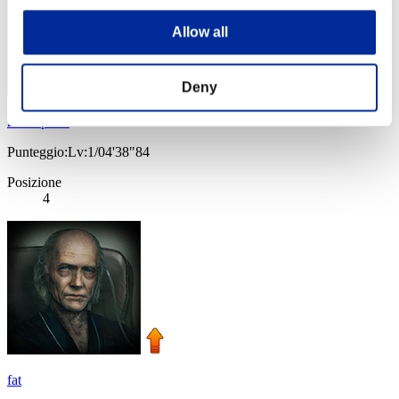
Allow all
Deny
ZaraSpook
Punteggio:Lv:1/04'38"84
Posizione
4
fat