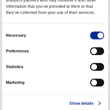
analytics partners who may combine it with other
Hilda Guardian
information that you’ve provided to them or that
Punteggio:Lv:1/02'37"51
they’ve collected from your use of their services.
Posizione
2
Consent
Necessary
Selection
Preferences
Statistics
Nevalyn
Punteggio:Lv:1/03'52"93
Marketing
Posizione
3
Show details