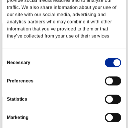
provide social media features and to analyse our
Punteggio: -
traffic. We also share information about your use of
Posizione
our site with our social media, advertising and
172
analytics partners who may combine it with other
information that you’ve provided to them or that
they’ve collected from your use of their services.
Consent
Necessary
Selection
Punteggio: -
Preferences
Posizione
173
Statistics
Marketing