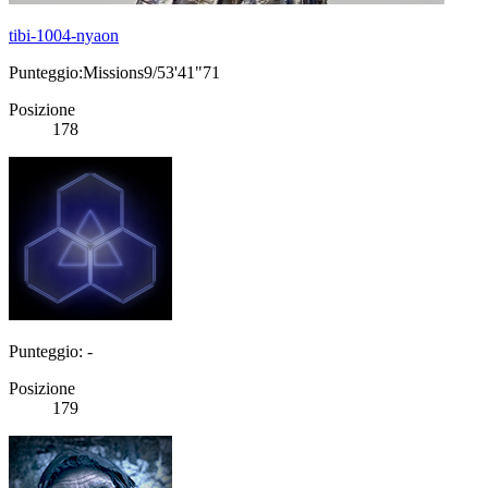
tibi-1004-nyaon
Punteggio:Missions9/53'41"71
Posizione
178
Punteggio: -
Posizione
179