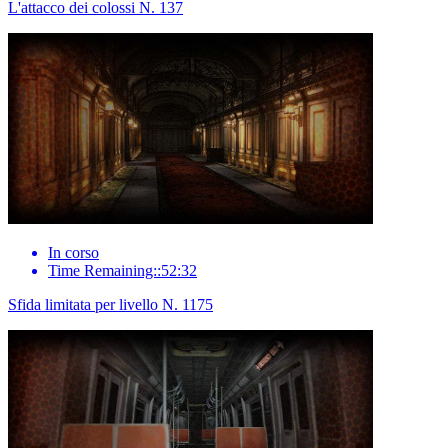
L'attacco dei colossi N. 137
In corso
Time Remaining::52:32
Sfida limitata per livello N. 1175