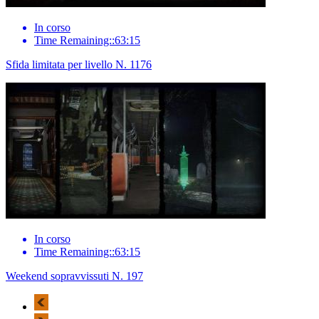
In corso
Time Remaining::63:15
Sfida limitata per livello N. 1176
In corso
Time Remaining::63:15
Weekend sopravvissuti N. 197