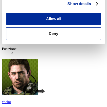
Show details
Allow all
Night of Nights
Deny
Punteggio:Lv:1/05'28"84
Posizione
4
cheko