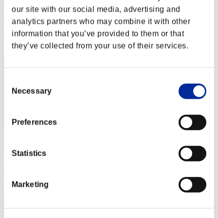
JaceTheMindSculptor
our site with our social media, advertising and
Punteggio:Lv:1/04'45"88
analytics partners who may combine it with other
information that you’ve provided to them or that
Posizione
2
they’ve collected from your use of their services.
Consent
Necessary
Selection
Preferences
leon372
Statistics
Punteggio:Lv:1/04'56"26
Posizione
Marketing
3