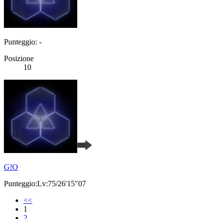
Punteggio: -
Posizione
10
G!O
Punteggio:Lv:75/26'15"07
<<
1
2