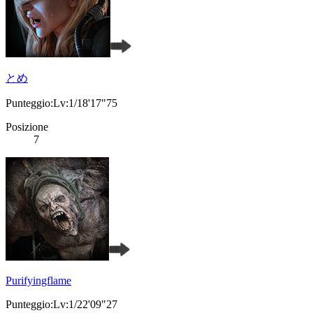
とめ
Punteggio:Lv:1/18'17"75
Posizione
7
Purifyingflame
Punteggio:Lv:1/22'09"27