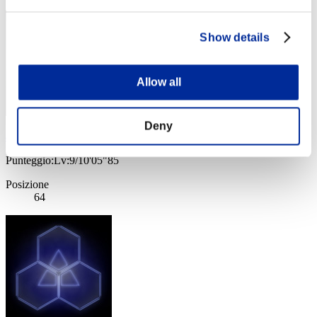
Show details
Allow all
Deny
agent smith
Punteggio:Lv:9/10'05"85
Posizione
64