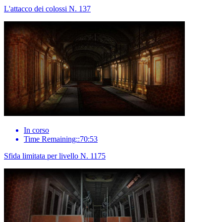
L'attacco dei colossi N. 137
In corso
Time Remaining::70:53
Sfida limitata per livello N. 1175