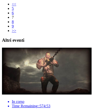
<<
5
6
7
8
9
>>
Altri eventi
In corso
Time Remaining::574:53