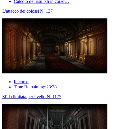
Calcolo dei risultati in corso…
L'attacco dei colossi N. 137
In corso
Time Remaining::23:38
Sfida limitata per livello N. 1175