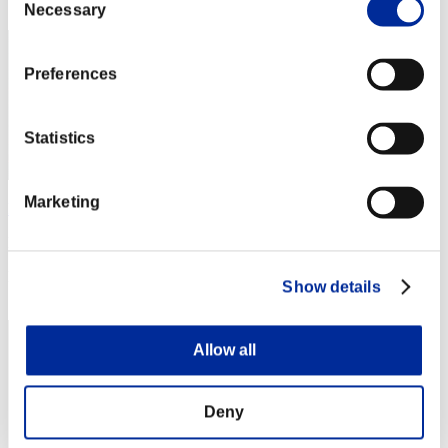
402
Necessary
Selection
Preferences
Statistics
Marketing
Kurayami
Punteggio:141
Posizione
Show details
403
Allow all
Deny