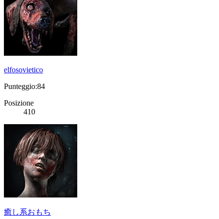
elfosovietico
Punteggio:84
Posizione
410
癒し系おもち