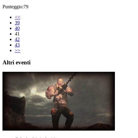
Punteggio:79
<<
39
40
41
42
43
>>
Altri eventi