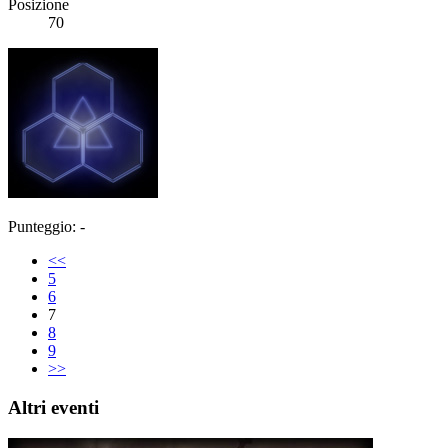
Posizione
70
Punteggio: -
<<
5
6
7
8
9
>>
Altri eventi