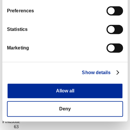
Punteggio: -
Preferences
Posizione
62
Statistics
Marketing
Show details
Allow all
Kami Storm Kennedy
Deny
Punteggio:Lv:100/04'46"97
Posizione
63