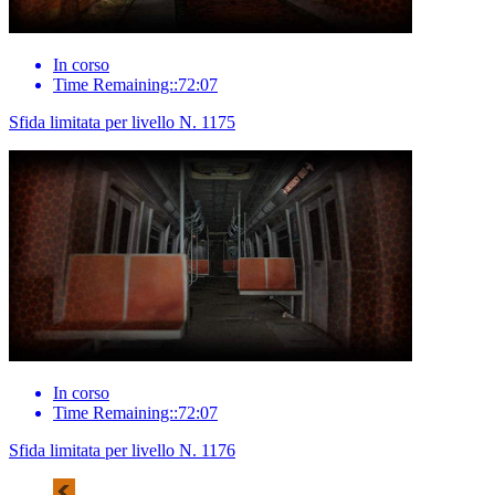
In corso
Time Remaining::72:07
Sfida limitata per livello N. 1175
In corso
Time Remaining::72:07
Sfida limitata per livello N. 1176