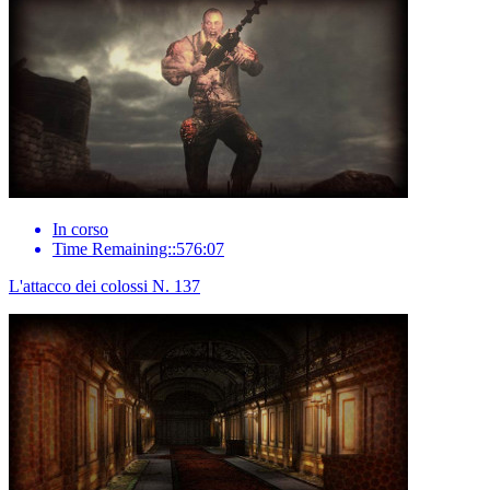
In corso
Time Remaining::576:07
L'attacco dei colossi N. 137