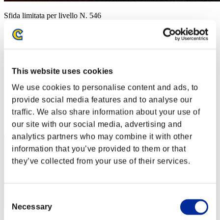
Sfida limitata per livello N. 546
21.07.2020 15:00 (JST) - 27.07.2020 15:00 (JST)
Vai all'evento
Singolo
Co-op
This website uses cookies
(Le classifiche sono aggiornate ogni 6 ore)
We use cookies to personalise content and ads, to
Classifiche
provide social media features and to analyse our
traffic. We also share information about your use of
Posizione
61
our site with our social media, advertising and
analytics partners who may combine it with other
information that you’ve provided to them or that
they’ve collected from your use of their services.
Consent
Necessary
Selection