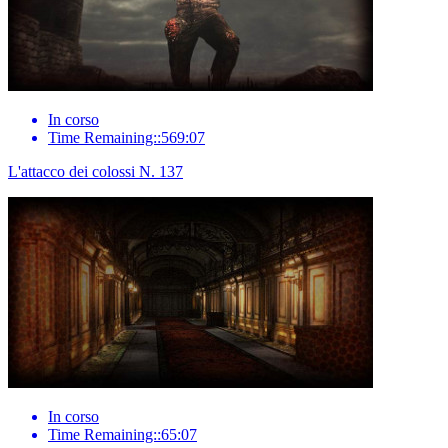
In corso
Time Remaining::569:07
L'attacco dei colossi N. 137
In corso
Time Remaining::65:07