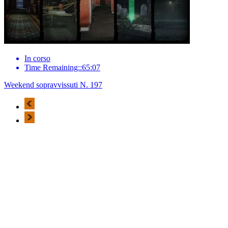
In corso
Time Remaining::65:07
Weekend sopravvissuti N. 197