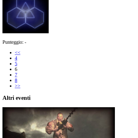
Punteggio: -
<<
4
5
6
7
8
>>
Altri eventi