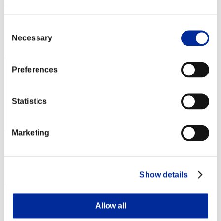
Issacl
Punteggio:Lv:100/03'52"00
Consent
Posizione
Necessary
Selection
52
Preferences
Statistics
Marketing
Punteggio: -
Posizione
53
Show details
Allow all