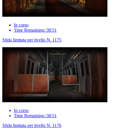
In corso
Time Remaining::38:51
Sfida limitata per livello N. 1175
In corso
Time Remaining::38:51
Sfida limitata per livello N. 1176