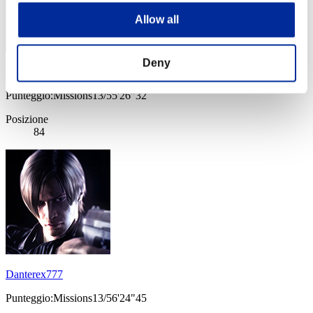
Allow all
Deny
no name
Punteggio:Missions13/55'26"32
Posizione
84
Danterex777
Punteggio:Missions13/56'24"45