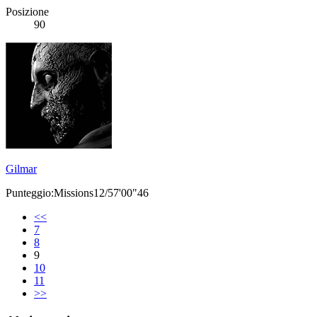
Posizione
90
Gilmar
Punteggio:Missions12/57'00"46
<<
7
8
9
10
11
>>