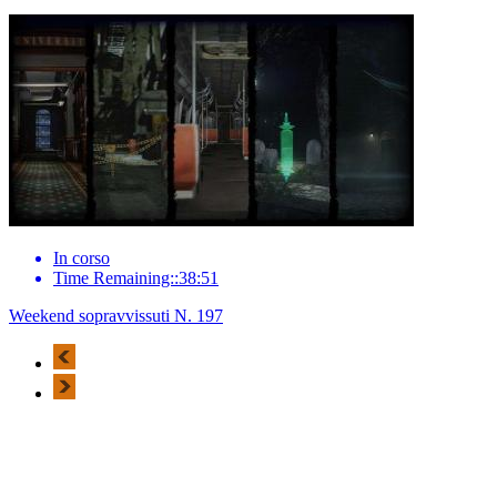
In corso
Time Remaining::38:51
Weekend sopravvissuti N. 197