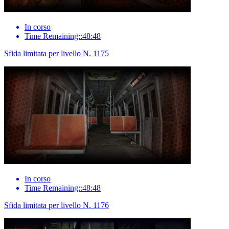
In corso
Time Remaining::48:48
Sfida limitata per livello N. 1175
In corso
Time Remaining::48:48
Sfida limitata per livello N. 1176