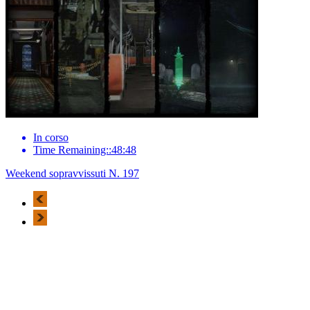
In corso
Time Remaining::48:48
Weekend sopravvissuti N. 197