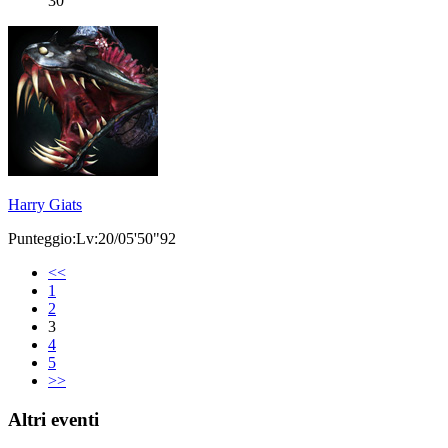
30
Harry Giats
Punteggio:Lv:20/05'50"92
<<
1
2
3
4
5
>>
Altri eventi