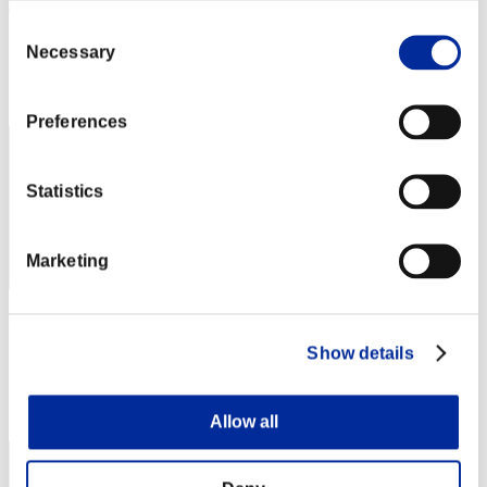
JaceTheMindSculptor
Consent
Punteggio:Missions30/41'56"69
Necessary
Selection
Posizione
1
Preferences
Statistics
Marketing
leon372
Show details
Punteggio:Missions30/41'56"69
Posizione
3
Allow all