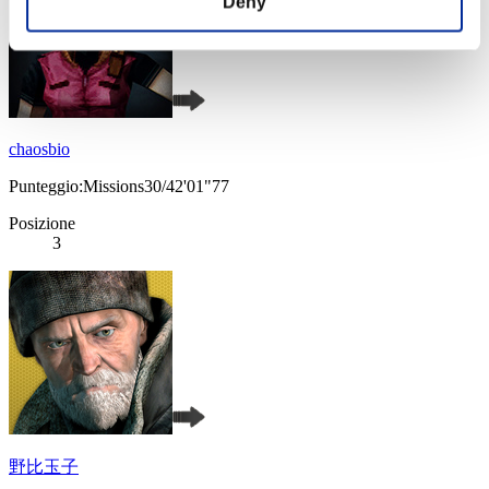
Deny
chaosbio
Punteggio:Missions30/42'01"77
Posizione
3
野比玉子