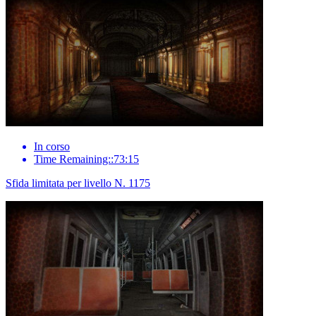
In corso
Time Remaining::73:15
Sfida limitata per livello N. 1175