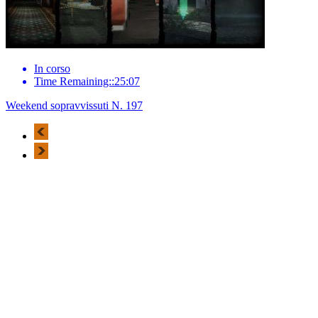
In corso
Time Remaining::25:07
Weekend sopravvissuti N. 197