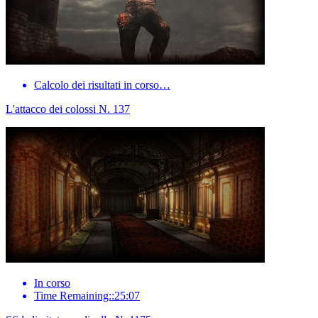
Calcolo dei risultati in corso…
L'attacco dei colossi N. 137
In corso
Time Remaining::25:07