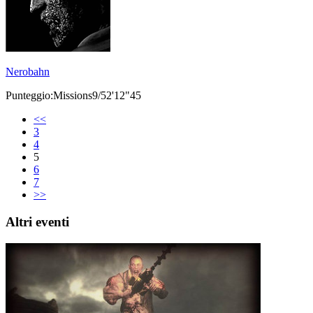
Nerobahn
Punteggio:Missions9/52'12"45
<<
3
4
5
6
7
>>
Altri eventi