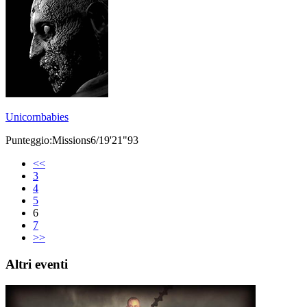
Unicornbabies
Punteggio:Missions6/19'21"93
<<
3
4
5
6
7
>>
Altri eventi