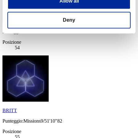
Allow all
Deny
Punteggio: -
Posizione
54
BRITT
Punteggio:Missions9/51'10"82
Posizione
55