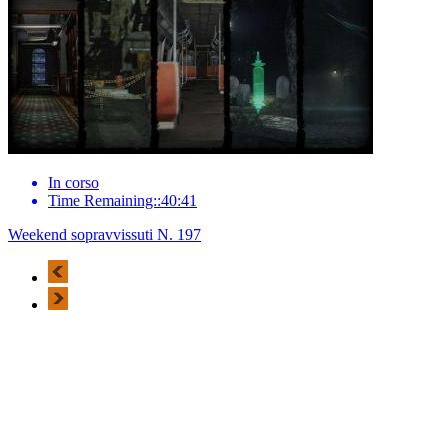
In corso
Time Remaining::40:41
Weekend sopravvissuti N. 197