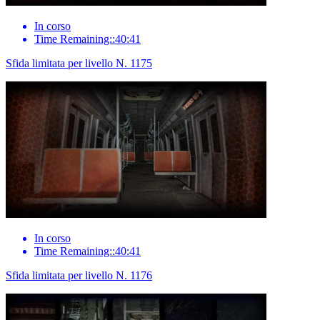
In corso
Time Remaining::40:41
Sfida limitata per livello N. 1175
In corso
Time Remaining::40:41
Sfida limitata per livello N. 1176