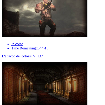
In corso
Time Remaining::544:41
L'attacco dei colossi N. 137