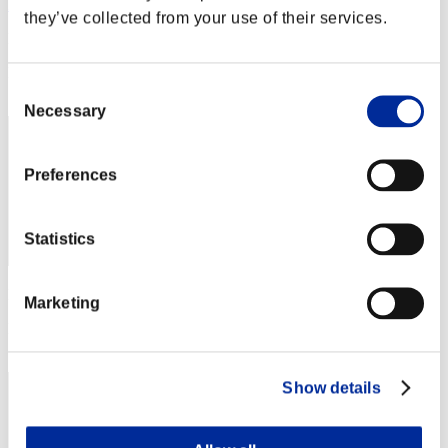
MexicanHunk23
they’ve collected from your use of their services.
Punteggio:Missions10/55'34"22
Posizione
Consent
52
Necessary
Selection
Preferences
Statistics
Punteggio: -
Marketing
Posizione
53
Show details