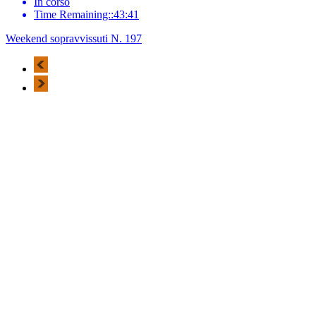
In corso
Time Remaining::43:41
Weekend sopravvissuti N. 197