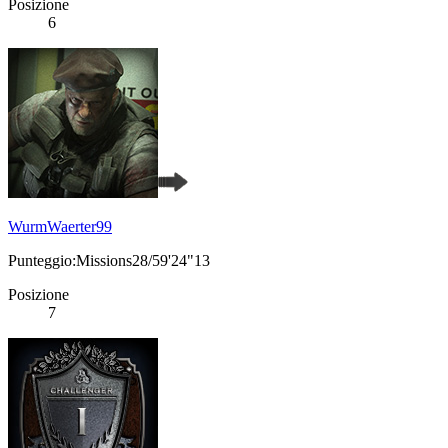
Posizione
6
WurmWaerter99
Punteggio:Missions28/59'24"13
Posizione
7