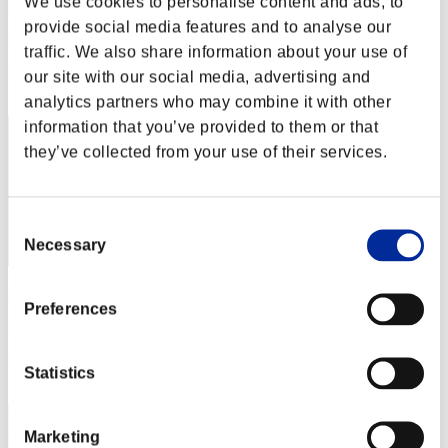
We use cookies to personalise content and ads, to
diablo261986
provide social media features and to analyse our
Punteggio:Missions30/42'16"39
traffic. We also share information about your use of
Posizione
our site with our social media, advertising and
2
analytics partners who may combine it with other
information that you’ve provided to them or that
they’ve collected from your use of their services.
Consent
Necessary
Selection
katsu34
Preferences
Punteggio:Missions30/51'28"50
Posizione
Statistics
3
Marketing