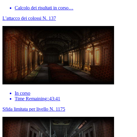
Calcolo dei risultati in corso…
L'attacco dei colossi N. 137
In corso
Time Remaining::43:41
Sfida limitata per livello N. 1175