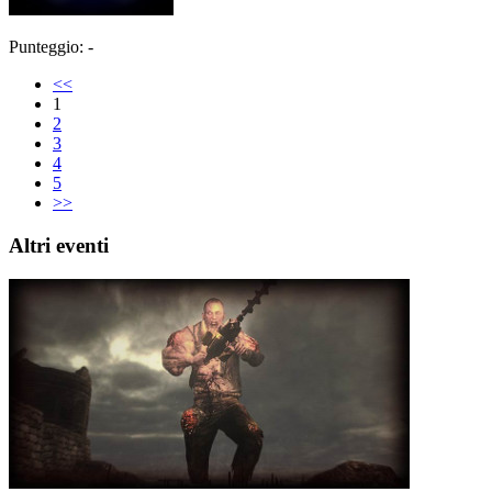
Punteggio: -
<<
1
2
3
4
5
>>
Altri eventi