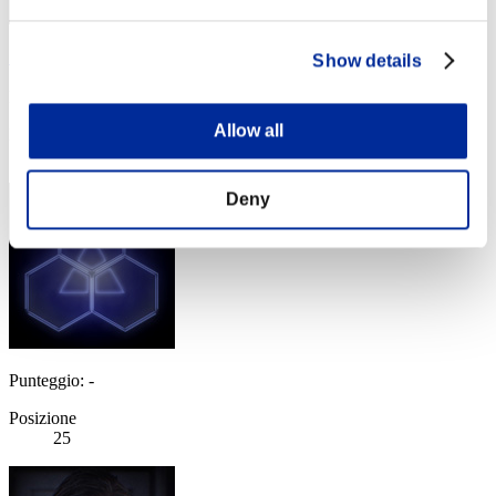
ショースケ
Show details
Punteggio:7500934
Allow all
Posizione
24
Deny
Punteggio: -
Posizione
25