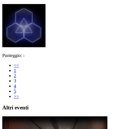
Punteggio: -
<<
1
2
3
4
5
>>
Altri eventi