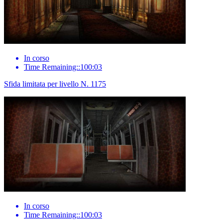
In corso
Time Remaining::100:03
Sfida limitata per livello N. 1175
In corso
Time Remaining::100:03