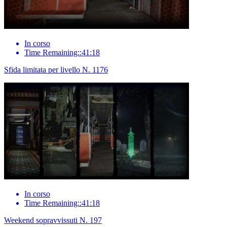
In corso
Time Remaining::41:18
Sfida limitata per livello N. 1176
In corso
Time Remaining::41:18
Weekend sopravvissuti N. 197