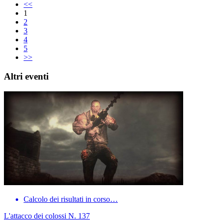
<<
1
2
3
4
5
>>
Altri eventi
Calcolo dei risultati in corso…
L'attacco dei colossi N. 137